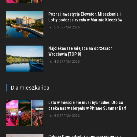
Poznaj inwestycję Elewator. Mieszkania i
Lofty podczas eventu w Marinie Kleczków
5 SIERPNIA 2026
Najciekawsze miejsca na obrzeżach
Wrocławia [TOP 8]
4 SIERPNIA 2026
Dla mieszkańca
Lato w mieście nie musi być nudne. Oto co
czeka nas w sierpniu w Pitlane Summer Bar!
6 SIERPNIA 2026
Galeria Dominikańska zmienia się wraz z