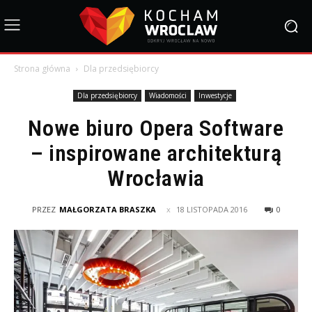
Strona główna
Dla przedsiębiorcy
Dla przedsiębiorcy
Wiadomości
Inwestycje
Nowe biuro Opera Software
– inspirowane architekturą
Wrocławia
PRZEZ
MAŁGORZATA BRASZKA
18 LISTOPADA 2016
0