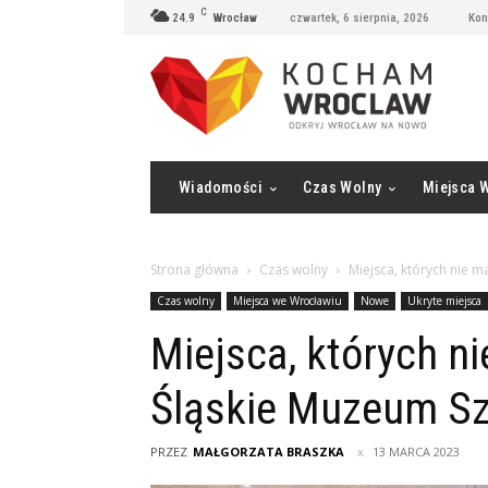
C
24.9
Wrocław
czwartek, 6 sierpnia, 2026
Kon
Wiadomości
Czas Wolny
Miejsca 
Strona główna
Czas wolny
Miejsca, których nie m
Czas wolny
Miejsca we Wrocławiu
Nowe
Ukryte miejsca
Miejsca, których n
Śląskie Muzeum Sz
PRZEZ
MAŁGORZATA BRASZKA
13 MARCA 2023