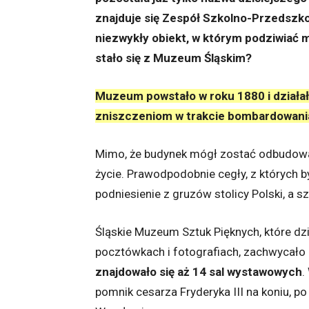
znajduje się Zespół Szkolno-Przedszkol
niezwykły obiekt, w którym podziwiać m
stało się z Muzeum Śląskim?
Muzeum powstało w roku 1880 i działał
zniszczeniom w trakcie bombardowani
Mimo, że budynek mógł zostać odbudowan
życie. Prawodpodobnie cegły, z których
podniesienie z gruzów stolicy Polski, a s
Śląskie Muzeum Sztuk Pięknych, które d
pocztówkach i fotografiach, zachwycało i
znajdowało się aż 14 sal wystawowych
.
pomnik cesarza Fryderyka III na koniu, p