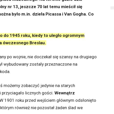
ny nr 13, jeszcze 70 lat temu mieścił się
ożna było m.in. dzieła Picassa i Van Gogha. Co
o do 1945 roku, kiedy to uległo ogromnym
a ówczesnego Breslau.
y po wojnie, nie doczekał się szansy na drugiego
 był wybudowany zostały przeznaczone na
zkoda.
ziś możemy zobaczyć jedynie na starych
 przyciagało licznych gości.
Wewnątrz
 W 1901 roku przed wejściem głównym odsłonięto
o którym również nie pozostał żaden ślad we