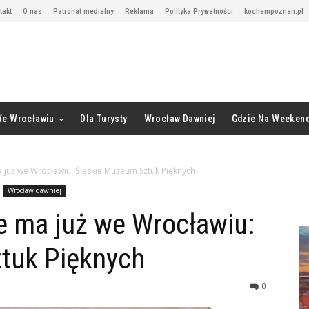
takt
O nas
Patronat medialny
Reklama
Polityka Prywatności
kochampoznan.pl
We Wrocławiu
Dla Turysty
Wrocław Dawniej
Gdzie Na Weeken
a już we Wrocławiu: Śląskie Muzeum Sztuk Pięknych
Wrocław dawniej
ie ma już we Wrocławiu:
tuk Pięknych
0