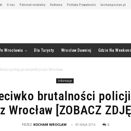
kt
O nas
Patronat medialny
Reklama
Polityka Prywatności
kochampoznan.pl
We Wrocławiu
Dla Turysty
Wrocław Dawniej
Gdzie Na Weeken
ności policji przeszedł przez Wrocław
Informacje
ciwko brutalności policj
ez Wrocław [ZOBACZ ZDJĘ
PRZEZ
KOCHAM WROCLAW
30 MAJA 2016
0