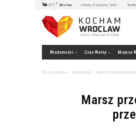
C
17.7
Wrocław
sobota, 8 sierpnia, 2026
Konta
Wiadomości
Czas Wolny
Miejsca 
Strona główna
Informacje
Marsz przeciwko brutal
Marsz prze
prz