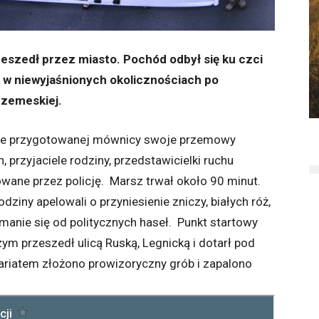
zeszedł przez miasto. Pochód odbył się ku czci
ł w niewyjaśnionych okolicznościach po
Trzemeskiej.
nie przygotowanej mównicy swoje przemowy
, przyjaciele rodziny, przedstawicielki ruchu
wane przez policję. Marsz trwał około 90 minut.
ziny apelowali o przyniesienie zniczy, białych róż,
manie się od politycznych haseł. Punkt startowy
ym przeszedł ulicą Ruską, Legnicką i dotarł pod
sariatem złożono prowizoryczny grób i zapalono