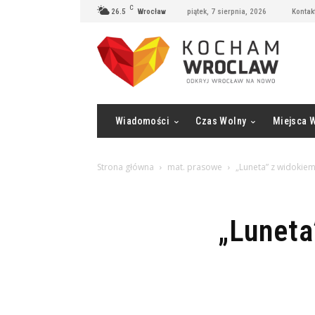
C
26.5
Wrocław
piątek, 7 sierpnia, 2026
Kontak
Wiadomości
Czas Wolny
Miejsca 
Strona główna
mat. prasowe
„Luneta” z widokiem
„Luneta