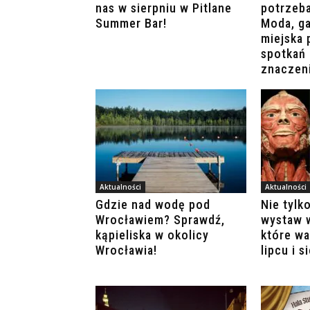
nas w sierpniu w Pitlane
potrzeb
Summer Bar!
Moda, ga
miejska 
spotkań 
znaczen
Aktualności
Aktualności
Gdzie nad wodę pod
Nie tylk
Wrocławiem? Sprawdź,
wystaw 
kąpieliska w okolicy
które w
Wrocławia!
lipcu i s