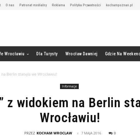
t
O nas
Patronat medialny
Reklama
Polityka Prywatności
kochampoznan.pl
We Wrocławiu
Dla Turysty
Wrocław Dawniej
Gdzie Na Weeken
 na Berlin stanęła we Wrocławiu!
Informacje
” z widokiem na Berlin st
Wrocławiu!
PRZEZ
KOCHAM WROCLAW
7 MAJA 2016
0