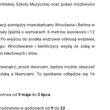
erlińskiej Szkoły Muzycznej oraz pokaz możliwości
lacji pomiędzy mieszkańcami Wrocławia i Berlina w
opuły (każda o wymiarach: 6 metrów wysokości i 12
 Po wejściu do środka widzowie odniosą wrażenie,
iego. Wrocławianie i berlińczycy wejdą ze sobą w
i tekstowych i słów.
 zewnątrz, przed dworcem, będzie można obejrzeć
ską a Niemcami. To spotkanie odbędzie się 16
 potrwa od
9 maja
do
3 lipca
.
 codziennie w godzinach od
9
do
22
.