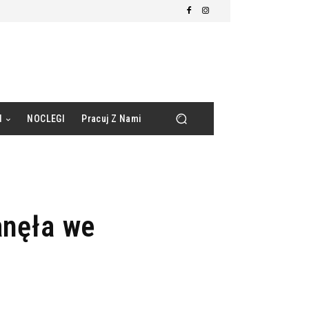
d
NOCLEGI
Pracuj Z Nami
anęła we