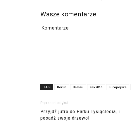
Wasze komentarze
Komentarze
TAGI
Berlin
Brelau
esk2016
Europejska
Poprzedni artykuł
Przyjdź jutro do Parku Tysiąclecia, i
posadź swoje drzewo!