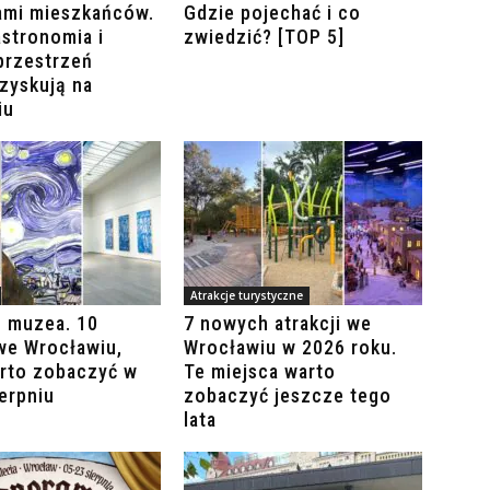
ami mieszkańców.
Gdzie pojechać i co
stronomia i
zwiedzić? [TOP 5]
przestrzeń
zyskują na
iu
Atrakcje turystyczne
o muzea. 10
7 nowych atrakcji we
we Wrocławiu,
Wrocławiu w 2026 roku.
arto zobaczyć w
Te miejsca warto
ierpniu
zobaczyć jeszcze tego
lata