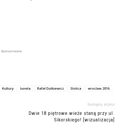
Sponsorowane
Kultury
luneta
Rafał Dutkiewicz
Stolica
wroclaw 2016
Następny artykuł
Dwie 18 piętrowe wieże staną przy ul.
Sikorskiego! [wizualizacja]