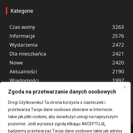
Kategorie
Czas wolny
3263
Informacje
2576
Wydarzenia
2472
Dla mieszkańca
2421
Nowe
2420
Aktualności
2190
Wiadomości
1997
REKLAMA
849
Zgoda na przetwarzanie danych osobowych
Atrakcje turystyczne
670
Drogi Użytkowniku! Ta strona korzysta z ciasteczek i
przetwarza Twoje dane osobowe zbierane w Internecie:
takie jak pliki cookies, aby świadczyć usługi na najwyższym
poziomie. Jeśli wyrazisz zgodę klikając AKCEPTUJĘ,
będziemy przetwarzać Twoje dane osobowe takie jak adresy