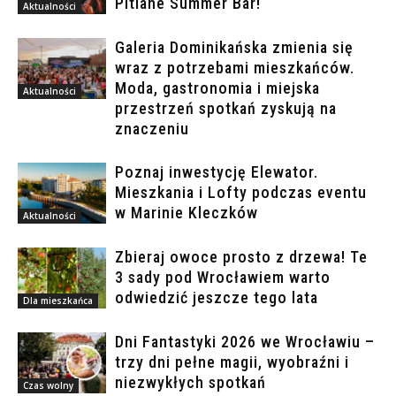
Pitlane Summer Bar!
Aktualności
Galeria Dominikańska zmienia się
wraz z potrzebami mieszkańców.
Moda, gastronomia i miejska
Aktualności
przestrzeń spotkań zyskują na
znaczeniu
Poznaj inwestycję Elewator.
Mieszkania i Lofty podczas eventu
w Marinie Kleczków
Aktualności
Zbieraj owoce prosto z drzewa! Te
3 sady pod Wrocławiem warto
odwiedzić jeszcze tego lata
Dla mieszkańca
Dni Fantastyki 2026 we Wrocławiu –
trzy dni pełne magii, wyobraźni i
niezwykłych spotkań
Czas wolny