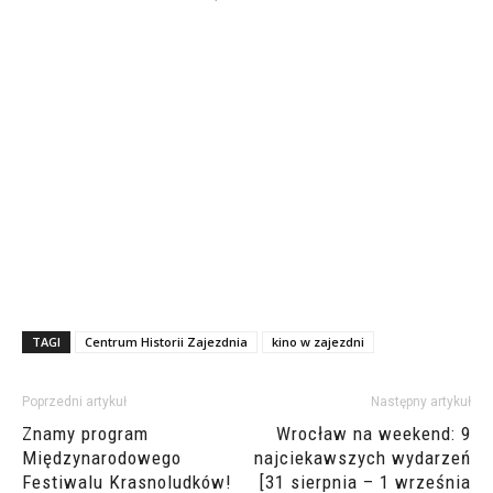
TAGI
Centrum Historii Zajezdnia
kino w zajezdni
Poprzedni artykuł
Następny artykuł
Znamy program
Wrocław na weekend: 9
Międzynarodowego
najciekawszych wydarzeń
Festiwalu Krasnoludków!
[31 sierpnia – 1 września