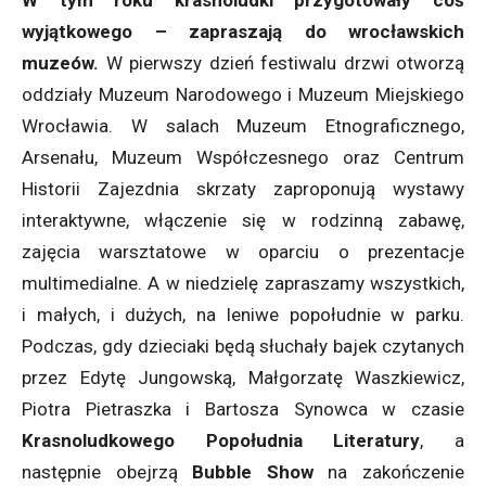
W tym roku krasnoludki przygotowały coś
wyjątkowego – zapraszają do wrocławskich
muzeów.
W pierwszy dzień festiwalu drzwi otworzą
oddziały Muzeum Narodowego i Muzeum Miejskiego
Wrocławia. W salach Muzeum Etnograficznego,
Arsenału, Muzeum Współczesnego oraz Centrum
Historii Zajezdnia skrzaty zaproponują wystawy
interaktywne, włączenie się w rodzinną zabawę,
zajęcia warsztatowe w oparciu o prezentacje
multimedialne. A w niedzielę zapraszamy wszystkich,
i małych, i dużych, na leniwe popołudnie w parku.
Podczas, gdy dzieciaki będą słuchały bajek czytanych
przez Edytę Jungowską, Małgorzatę Waszkiewicz,
Piotra Pietraszka i Bartosza Synowca w czasie
Krasnoludkowego Popołudnia Literatury
, a
następnie obejrzą
Bubble Show
na zakończenie