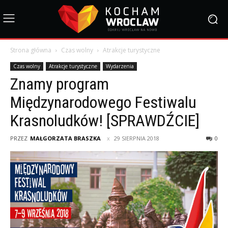
Strona główna
Czas wolny
Atrakcje turystyczne
Czas wolny
Atrakcje turystyczne
Wydarzenia
Znamy program
Międzynarodowego Festiwalu
Krasnoludków! [SPRAWDŹCIE]
PRZEZ
MAŁGORZATA BRASZKA
29 SIERPNIA 2018
0