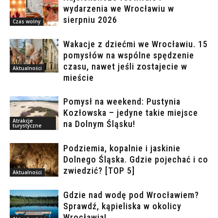
wydarzenia we Wrocławiu w
sierpniu 2026
Czas wolny
Wakacje z dziećmi we Wrocławiu. 15
pomysłów na wspólne spędzenie
czasu, nawet jeśli zostajecie w
Aktualności
mieście
Pomysł na weekend: Pustynia
Kozłowska – jedyne takie miejsce
Atrakcje
na Dolnym Śląsku!
turystyczne
Podziemia, kopalnie i jaskinie
Dolnego Śląska. Gdzie pojechać i co
zwiedzić? [TOP 5]
Aktualności
Gdzie nad wodę pod Wrocławiem?
Sprawdź, kąpieliska w okolicy
Wrocławia!