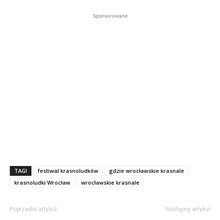
Sponsorowane
TAGI
festiwal krasnoludków
gdzie wrocławskie krasnale
krasnoludki Wrocław
wrocławskie krasnale
Poprzedni artykuł
Następny artykuł