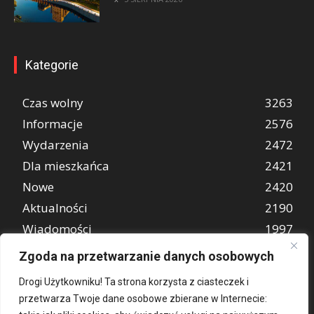
Kategorie
Czas wolny
3263
Informacje
2576
Wydarzenia
2472
Dla mieszkańca
2421
Nowe
2420
Aktualności
2190
Wiadomości
1997
REKLAMA
849
Zgoda na przetwarzanie danych osobowych
Atrakcje turystyczne
670
Drogi Użytkowniku! Ta strona korzysta z ciasteczek i
przetwarza Twoje dane osobowe zbierane w Internecie: