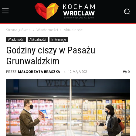
Strona główna
Wiadomości
Aktualności
Wiadomości
Aktualności
Informacje
Godziny ciszy w Pasażu
Grunwaldzkim
PRZEZ
MAŁGORZATA BRASZKA
12 MAJA 2021
0