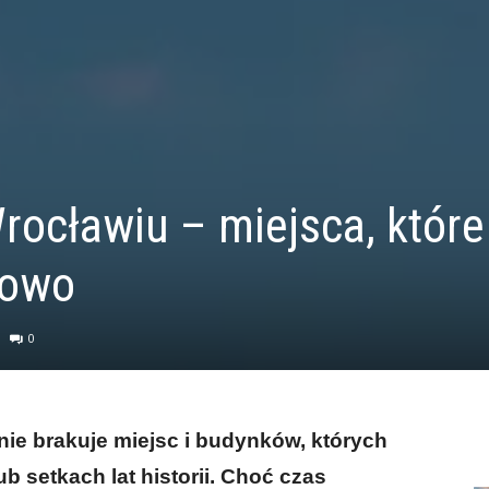
rocławiu – miejsca, które
nowo
0
nie brakuje miejsc i budynków, których
b setkach lat historii. Choć czas