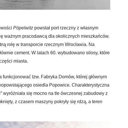
cowości
Pöpelwitz
powstał port rzeczny z własnym
 się ważnym pracodawcą dla okolicznych mieszkańców.
otną rolę w transporcie rzecznym Wrocławia. Na
wnie cement. W latach 60. wybudowano silosy, które
części miasta.
ęła funkcjonować tzw. Fabryka Domów, której głównym
wopowstającego osiedla Popowice. Charakterystyczna
” wyróżniała się mocno na tle ówczesnej zabudowy z
amknięty, z czasem maszyny pokryły się rdzą, a teren