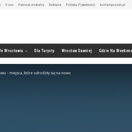
t
O nas
Patronat medialny
Reklama
Polityka Prywatności
kochampoznan.pl
We Wrocławiu
Dla Turysty
Wrocław Dawniej
Gdzie Na Weeken
wiu – miejsca, które odrodziły się na nowo