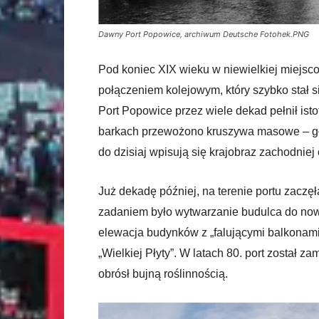
Dawny Port Popowice, archiwum Deutsche Fotohek.PNG
Pod koniec XIX wieku w niewielkiej miejs
połączeniem kolejowym, który szybko stał
Port Popowice przez wiele dekad pełnił ist
barkach przewożono kruszywa masowe – głó
do dzisiaj wpisują się krajobraz zachodniej 
Już dekadę później, na terenie portu zacz
zadaniem było wytwarzanie budulca do no
elewacja budynków z „falującymi balkonami
„Wielkiej Płyty”. W latach 80. port został z
obrósł bujną roślinnością.