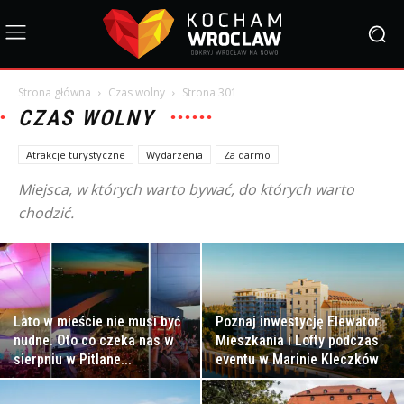
Strona główna
Czas wolny
Strona 301
CZAS WOLNY
Atrakcje turystyczne
Wydarzenia
Za darmo
Miejsca, w których warto bywać, do których warto
chodzić.
Lato w mieście nie musi być
Poznaj inwestycję Elewator.
nudne. Oto co czeka nas w
Mieszkania i Lofty podczas
sierpniu w Pitlane...
eventu w Marinie Kleczków