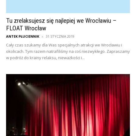
Tu zrelaksujesz się najlepiej we Wrocławiu –
FLOAT Wrocław
ANTEK PŁUCIENNIK
31 STYCZNIA 2019
Cały czas szukamy dla Was specjalnych atrakcji we Wrocławiu i
okolicach. Tym razem natrafiliśmy na coś niezwykłego. Zapraszamy
w podróż do krainy relaksu, nieważkości i...