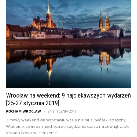
Wrocław na weekend: 9 najciekawszych wydarzeń
[25-27 stycznia 2019]
KOCHAM WROCLAW
24 STYCZNIA 2019
Zimowy weekend we Wrocławiu wcale nie musi być taki straszny!
Wiadomo, że mróz zniechęca do spędzania czasu na zewnątrz, ale
szkoda czasu na siedzenie...