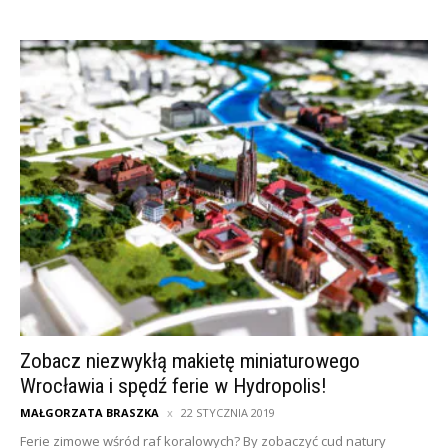
Zobacz niezwykłą makietę miniaturowego
Wrocławia i spędź ferie w Hydropolis!
MAŁGORZATA BRASZKA
22 STYCZNIA 2019
Ferie zimowe wśród raf koralowych? By zobaczyć cud natury