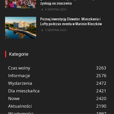
zyskują na znaczeniu
6 SIERPNIA 2026
Poznaj inwestycję Elewator. Mieszkania i
Lofty podczas eventu w Marinie Kleczków
5 SIERPNIA 2026
Kategorie
Czas wolny
3263
Informacje
2576
Wydarzenia
2472
Dla mieszkańca
2421
Nowe
2420
Aktualności
2190
Wiadomości
1997