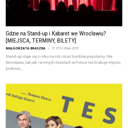
Gdzie na Stand-up i Kabaret we Wrocławiu?
[MIEJSCA, TERMINY, BILETY]
MAŁGORZATA BRASZKA
31 STYCZNIA 2019
Stand-up staje się z roku na rok coraz bardziej popularny. We
Wrocławiu, tak jak i w innych miastach w Polsce nie brakuje imprez,
podczas...