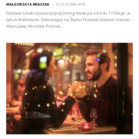
MAŁGORZATA BRASZKA
21 STYCZNIA 2019
Festiwal sztuki restauracyjnej Dining Week już od 6 do 17 lutego, w
tym w Walentynki. Debiutujący na Śląsku Festiwal obejmie również
Warszawę, Wrocław, Poznań,...