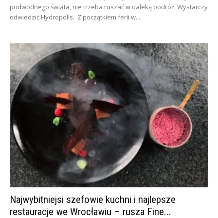
podwodnego świata, nie trzeba ruszać w daleką podróż. Wystarczy
odwiedzić Hydropolis. Z początkiem ferii w...
Najwybitniejsi szefowie kuchni i najlepsze
restauracje we Wrocławiu – rusza Fine...