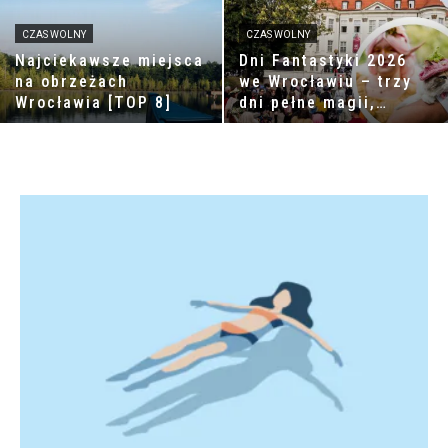
CZAS WOLNY
CZAS WOLNY
Najciekawsze miejsca
Dni Fantastyki 2026
na obrzeżach
we Wrocławiu – trzy
Wrocławia [TOP 8]
dni pełne magii,
wyobraźni i
niezwykłych spotkań