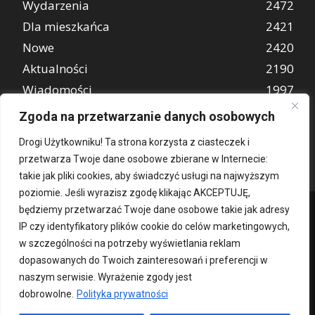
Wydarzenia
2472
Dla mieszkańca
2421
Nowe
2420
Aktualności
2190
Wiadomości
1997
REKLAMA
849
Zgoda na przetwarzanie danych osobowych
Atrakcje turystyczne
670
Drogi Użytkowniku! Ta strona korzysta z ciasteczek i
przetwarza Twoje dane osobowe zbierane w Internecie:
takie jak pliki cookies, aby świadczyć usługi na najwyższym
poziomie. Jeśli wyrazisz zgodę klikając AKCEPTUJĘ,
będziemy przetwarzać Twoje dane osobowe takie jak adresy
IP czy identyfikatory plików cookie do celów marketingowych,
w szczególności na potrzeby wyświetlania reklam
dopasowanych do Twoich zainteresowań i preferencji w
naszym serwisie. Wyrażenie zgody jest
dobrowolne.
Polityka prywatności
Kontakt
O nas
Patronat medialny
Reklama
Polityka Prywatności
kochampoznan.pl