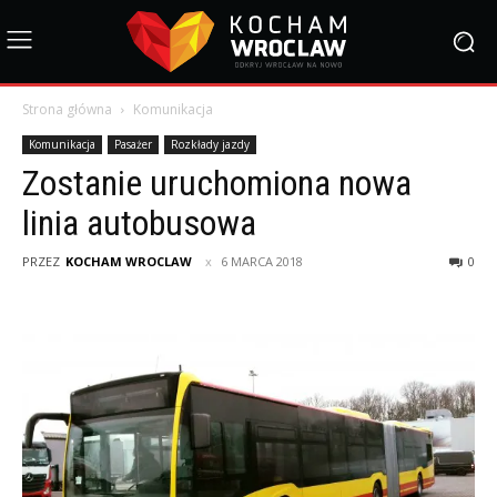
Strona główna
Komunikacja
Komunikacja
Pasażer
Rozkłady jazdy
Zostanie uruchomiona nowa
linia autobusowa
PRZEZ
KOCHAM WROCLAW
6 MARCA 2018
0