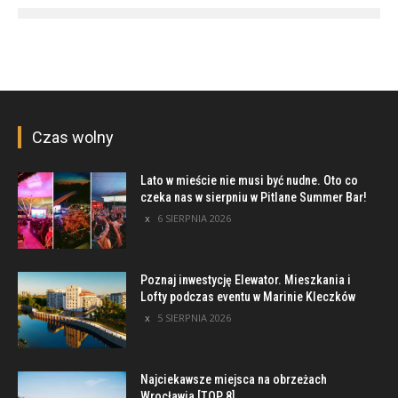
Czas wolny
Lato w mieście nie musi być nudne. Oto co
czeka nas w sierpniu w Pitlane Summer Bar!
6 SIERPNIA 2026
Poznaj inwestycję Elewator. Mieszkania i
Lofty podczas eventu w Marinie Kleczków
5 SIERPNIA 2026
Najciekawsze miejsca na obrzeżach
Wrocławia [TOP 8]