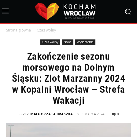
Strona główna
Czas wolny
Czas wolny
Nowe
Wydarzenia
Zakończenie sezonu
morsowego na Dolnym
Śląsku: Zlot Marzanny 2024
w Kopalni Wrocław – Strefa
Wakacji
PRZEZ
MAŁGORZATA BRASZKA
3 MARCA 2024
0