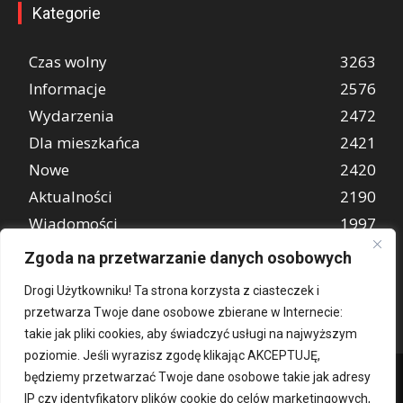
Kategorie
Czas wolny
3263
Informacje
2576
Wydarzenia
2472
Dla mieszkańca
2421
Nowe
2420
Aktualności
2190
Wiadomości
1997
REKLAMA
849
Zgoda na przetwarzanie danych osobowych
Atrakcje turystyczne
670
Drogi Użytkowniku! Ta strona korzysta z ciasteczek i
przetwarza Twoje dane osobowe zbierane w Internecie:
takie jak pliki cookies, aby świadczyć usługi na najwyższym
poziomie. Jeśli wyrazisz zgodę klikając AKCEPTUJĘ,
będziemy przetwarzać Twoje dane osobowe takie jak adresy
IP czy identyfikatory plików cookie do celów marketingowych,