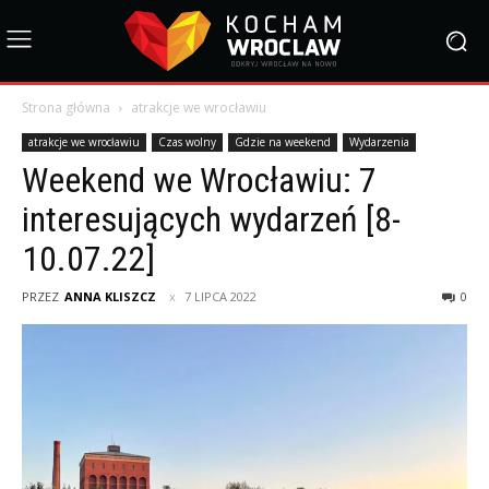
Strona główna
atrakcje we wrocławiu
atrakcje we wrocławiu
Czas wolny
Gdzie na weekend
Wydarzenia
Weekend we Wrocławiu: 7
interesujących wydarzeń [8-
10.07.22]
PRZEZ
ANNA KLISZCZ
7 LIPCA 2022
0