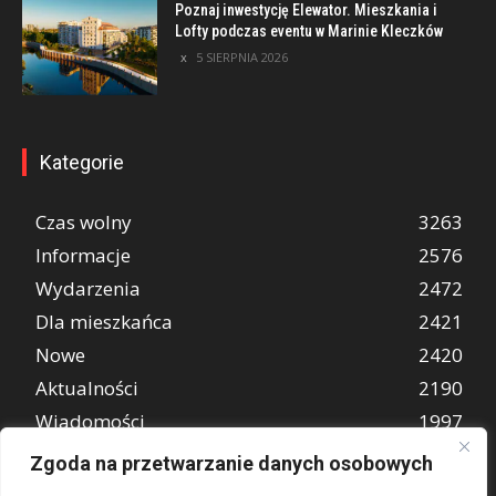
Poznaj inwestycję Elewator. Mieszkania i
Lofty podczas eventu w Marinie Kleczków
5 SIERPNIA 2026
Kategorie
Czas wolny
3263
Informacje
2576
Wydarzenia
2472
Dla mieszkańca
2421
Nowe
2420
Aktualności
2190
Wiadomości
1997
REKLAMA
849
Zgoda na przetwarzanie danych osobowych
Atrakcje turystyczne
670