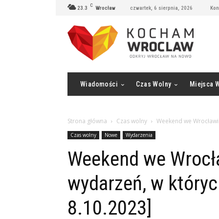
C
23.3
Wrocław
czwartek, 6 sierpnia, 2026
Kon
Wiadomości
Czas Wolny
Miejsca 
Strona główna
Czas wolny
Weekend we Wrocławiu:
Czas wolny
Nowe
Wydarzenia
Weekend we Wrocła
wydarzeń, w których
8.10.2023]