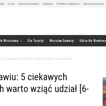
takt
O nas
Patronat medialny
Reklama
Polityka Prywatności
kochampoznan.pl
We Wrocławiu
Dla Turysty
Wrocław Dawniej
Gdzie Na Weeken
 5 ciekawych wydarzeń, w których warto wziąć udział
wiu: 5 ciekawych
 warto wziąć udział [6-