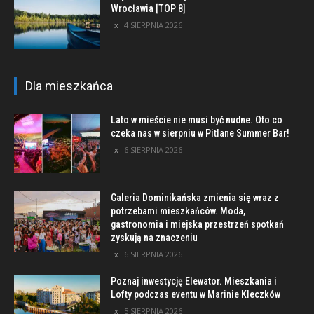
Wrocławia [TOP 8]
4 SIERPNIA 2026
Dla mieszkańca
Lato w mieście nie musi być nudne. Oto co
czeka nas w sierpniu w Pitlane Summer Bar!
6 SIERPNIA 2026
Galeria Dominikańska zmienia się wraz z
potrzebami mieszkańców. Moda,
gastronomia i miejska przestrzeń spotkań
zyskują na znaczeniu
6 SIERPNIA 2026
Poznaj inwestycję Elewator. Mieszkania i
Lofty podczas eventu w Marinie Kleczków
5 SIERPNIA 2026