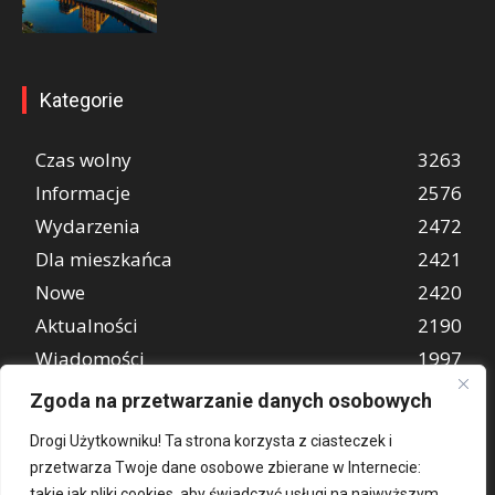
Kategorie
Czas wolny
3263
Informacje
2576
Wydarzenia
2472
Dla mieszkańca
2421
Nowe
2420
Aktualności
2190
Wiadomości
1997
REKLAMA
849
Zgoda na przetwarzanie danych osobowych
Atrakcje turystyczne
670
Drogi Użytkowniku! Ta strona korzysta z ciasteczek i
przetwarza Twoje dane osobowe zbierane w Internecie:
takie jak pliki cookies, aby świadczyć usługi na najwyższym