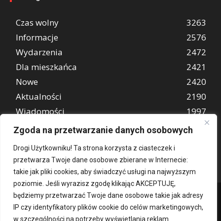
Czas wolny
3263
Informacje
2576
Wydarzenia
2472
Dla mieszkańca
2421
Nowe
2420
Aktualności
2190
Wiadomości
1997
REKLAMA
849
Zgoda na przetwarzanie danych osobowych
Atrakcje turystyczne
670
Drogi Użytkowniku! Ta strona korzysta z ciasteczek i
przetwarza Twoje dane osobowe zbierane w Internecie:
takie jak pliki cookies, aby świadczyć usługi na najwyższym
poziomie. Jeśli wyrazisz zgodę klikając AKCEPTUJĘ,
będziemy przetwarzać Twoje dane osobowe takie jak adresy
IP czy identyfikatory plików cookie do celów marketingowych,
w szczególności na potrzeby wyświetlania reklam