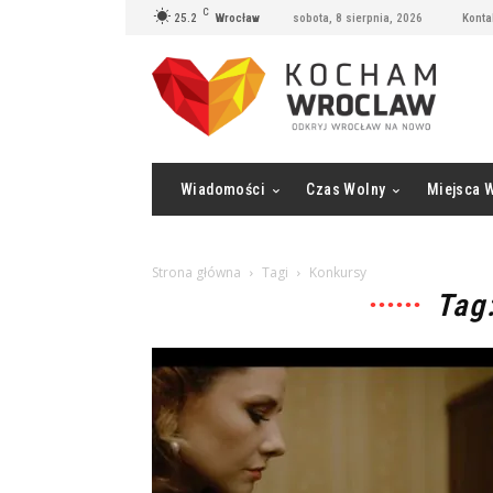
C
25.2
Wrocław
sobota, 8 sierpnia, 2026
Konta
Wiadomości
Czas Wolny
Miejsca 
Strona główna
Tagi
Konkursy
Tag