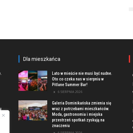
Dla mieszkańca
e.
Lato w mieście nie musi być nudne.
Oto co czeka nas w sierpniu w
Pitlane Summer Bar!
6 SIERPNIA 2026
Galeria Dominikańska zmienia się
u
wraz z potrzebami mieszkańców.
Moda, gastronomia i miejska
przestrzeń spotkań zyskują na
znaczeniu
ach
6 SIERPNIA 2026