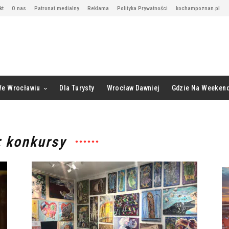
kt
O nas
Patronat medialny
Reklama
Polityka Prywatności
kochampoznan.pl
We Wrocławiu
Dla Turysty
Wrocław Dawniej
Gdzie Na Weeken
: konkursy