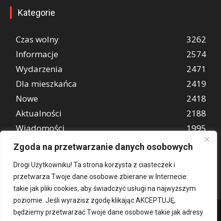
Kategorie
Czas wolny
3262
Informacje
2574
Wydarzenia
2471
Dla mieszkańca
2419
Nowe
2418
Aktualności
2188
Wiadomości
1995
REKLAMA
847
Zgoda na przetwarzanie danych osobowych
Atrakcje turystyczne
670
Drogi Użytkowniku! Ta strona korzysta z ciasteczek i
przetwarza Twoje dane osobowe zbierane w Internecie:
takie jak pliki cookies, aby świadczyć usługi na najwyższym
poziomie. Jeśli wyrazisz zgodę klikając AKCEPTUJĘ,
będziemy przetwarzać Twoje dane osobowe takie jak adresy