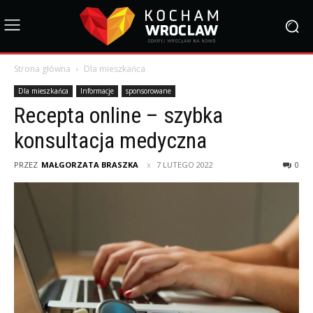
Strona główna
Dla mieszkańca
Dla mieszkańca
Informacje
sponsorowane
Recepta online – szybka
konsultacja medyczna
PRZEZ
MAŁGORZATA BRASZKA
7 LUTEGO 2022
0