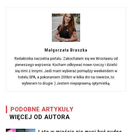
Małgorzata Braszka
Redaktorka naczelna portalu. Zakochałam się we Wrocławiu od
pierwszego wejrzenia. Kocham odkrywać nowe rzeczy i dzielić
się nimi z innymi. Jeśli mam wybierać pomiędzy weekendem w
hotelu SPA, a pokonaniem 200km w kilka dni na rowerze, to
wybieram to drugie :) Jestem niepoprawną optymistką.
PODOBNE ARTYKUŁY
WIĘCEJ OD AUTORA
Lato w mieście nie musi być nudne.