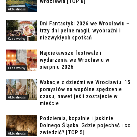
Wrocławia [TOP 8]
Aktualności
Dni Fantastyki 2026 we Wrocławiu –
trzy dni pełne magii, wyobraźni i
niezwykłych spotkań
Czas wolny
Najciekawsze festiwale i
wydarzenia we Wrocławiu w
sierpniu 2026
Czas wolny
Wakacje z dziećmi we Wrocławiu. 15
pomysłów na wspólne spędzenie
czasu, nawet jeśli zostajecie w
Aktualności
mieście
Podziemia, kopalnie i jaskinie
Dolnego Śląska. Gdzie pojechać i co
zwiedzić? [TOP 5]
Aktualności