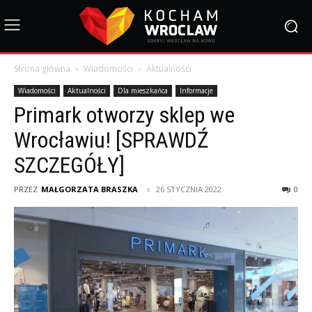
Strona główna
Wiadomości
Aktualności
Wiadomości
Aktualności
Dla mieszkańca
Informacje
Primark otworzy sklep we
Wrocławiu! [SPRAWDŹ
SZCZEGÓŁY]
PRZEZ
MAŁGORZATA BRASZKA
26 STYCZNIA 2022
0