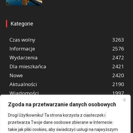
Kategorie
Czas wolny
3263
Informacje
2576
Wydarzenia
2472
Dla mieszkańca
2421
Nowe
2420
Aktualności
2190
Wiadomości
1997
REKLAMA
849
Zgoda na przetwarzanie danych osobowych
Atrakcje turystyczne
670
Drogi Użytkowniku! Ta strona korzysta z ciasteczek i
przetwarza Twoje dane osobowe zbierane w Internecie:
takie jak pliki cookies, aby świadczyć usługi na najwyższym