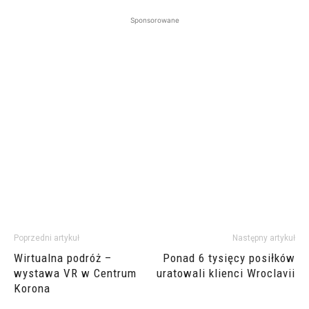
Sponsorowane
Poprzedni artykuł
Następny artykuł
Wirtualna podróż –
Ponad 6 tysięcy posiłków
wystawa VR w Centrum
uratowali klienci Wroclavii
Korona