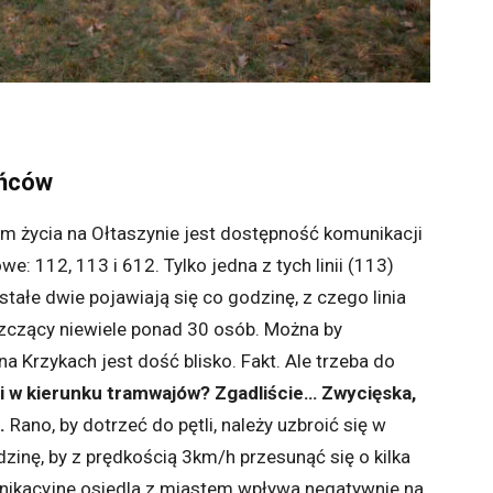
ańców
m życia na Ołtaszynie jest dostępność komunikacji
we: 112, 113 i 612. Tylko jedna z tych linii (113)
stałe dwie pojawiają się co godzinę, z czego linia
zczący niewiele ponad 30 osób. Można by
a Krzykach jest dość blisko. Fakt. Ale trzeba do
zi w kierunku tramwajów? Zgadliście…
Zwycięska,
.
Rano, by dotrzeć do pętli, należy uzbroić się w
zinę, by z prędkością 3km/h przesunąć się o kilka
ikacyjne osiedla z miastem wpływa negatywnie na