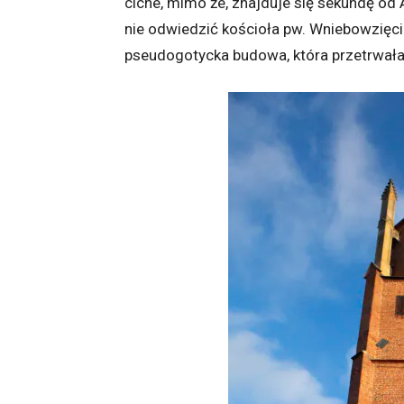
ciche, mimo że, znajduje się sekundę od 
nie odwiedzić kościoła pw. Wniebowzięcia 
pseudogotycka budowa, która przetrwała