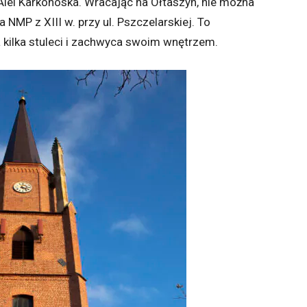
Alei Karkonoska. Wracając na Ołtaszyn, nie można
NMP z XIII w. przy ul. Pszczelarskiej. To
 kilka stuleci i zachwyca swoim wnętrzem.