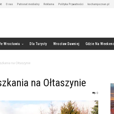
kt
O nas
Patronat medialny
Reklama
Polityka Prywatności
kochampoznan.pl
We Wrocławiu
Dla Turysty
Wrocław Dawniej
Gdzie Na Weeken
szkania na Ołtaszynie
szkania na Ołtaszynie
0