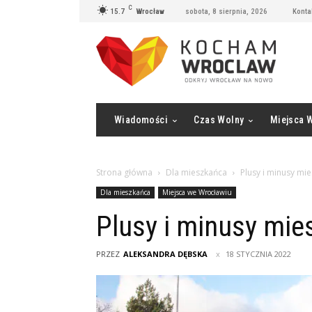
C
15.7
Wrocław
sobota, 8 sierpnia, 2026
Konta
Wiadomości
Czas Wolny
Miejsca 
Strona główna
Dla mieszkańca
Plusy i minusy mie
Dla mieszkańca
Miejsca we Wrocławiu
Plusy i minusy mie
PRZEZ
ALEKSANDRA DĘBSKA
18 STYCZNIA 2022