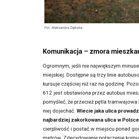
Fot. Aleksandra Dębska
Komunikacja – zmora mieszk
Ogromnym, jeśli nie największym minuse
miejskiej. Dostępne są trzy linie autobuso
kursuje częściej niż raz na godzinę. Pozo
612 jest obstawiona przez autobus mies
pomyśleć, że przecież pętla tramwajowa n
niej dojechać.
Wiecie jaka ulica prowad
najbardziej zakorkowana ulica w Polsce
cierpliwość i postać w miejscu ponad god
metrów. Zdecydowanie połączenie komun