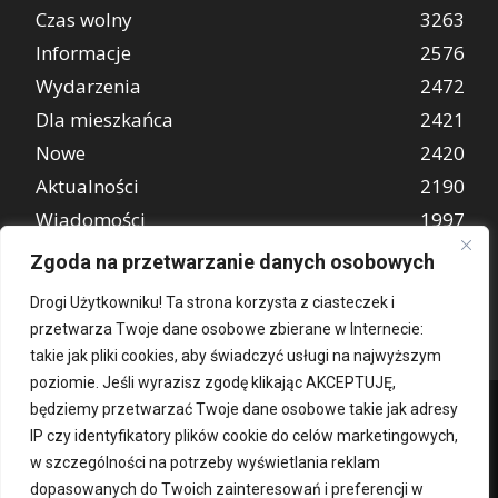
Czas wolny
3263
Informacje
2576
Wydarzenia
2472
Dla mieszkańca
2421
Nowe
2420
Aktualności
2190
Wiadomości
1997
REKLAMA
849
Zgoda na przetwarzanie danych osobowych
Atrakcje turystyczne
670
Drogi Użytkowniku! Ta strona korzysta z ciasteczek i
przetwarza Twoje dane osobowe zbierane w Internecie:
takie jak pliki cookies, aby świadczyć usługi na najwyższym
poziomie. Jeśli wyrazisz zgodę klikając AKCEPTUJĘ,
będziemy przetwarzać Twoje dane osobowe takie jak adresy
IP czy identyfikatory plików cookie do celów marketingowych,
w szczególności na potrzeby wyświetlania reklam
dopasowanych do Twoich zainteresowań i preferencji w