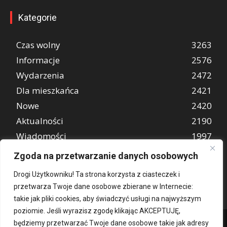
Kategorie
Czas wolny
3263
Informacje
2576
Wydarzenia
2472
Dla mieszkańca
2421
Nowe
2420
Aktualności
2190
Wiadomości
1997
REKLAMA
849
Zgoda na przetwarzanie danych osobowych
Atrakcje turystyczne
670
Drogi Użytkowniku! Ta strona korzysta z ciasteczek i
przetwarza Twoje dane osobowe zbierane w Internecie:
takie jak pliki cookies, aby świadczyć usługi na najwyższym
poziomie. Jeśli wyrazisz zgodę klikając AKCEPTUJĘ,
będziemy przetwarzać Twoje dane osobowe takie jak adresy