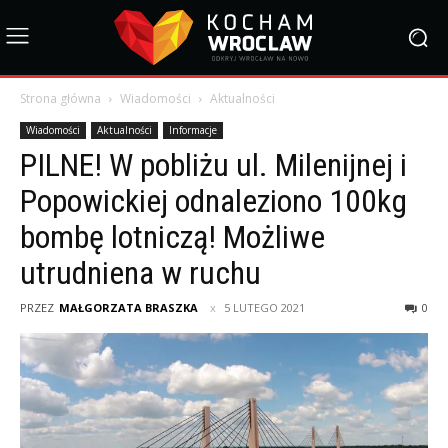
Strona główna
Wiadomości
Aktualności
Wiadomości
Aktualności
Informacje
PILNE! W pobliżu ul. Milenijnej i
Popowickiej odnaleziono 100kg
bombę lotniczą! Możliwe
utrudniena w ruchu
PRZEZ
MAŁGORZATA BRASZKA
5 LUTEGO 2021
0