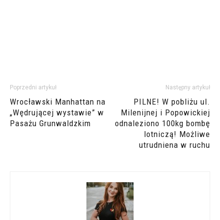
Poprzedni artykuł
Następny artykuł
Wrocławski Manhattan na
PILNE! W pobliżu ul.
„Wędrującej wystawie” w
Milenijnej i Popowickiej
Pasażu Grunwaldzkim
odnaleziono 100kg bombę
lotniczą! Możliwe
utrudniena w ruchu