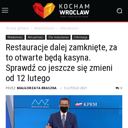
Strona główna
Wiadomości
Aktualności
Wiadomości
Aktualności
Dla mieszkańca
Informacje
Restauracje dalej zamknięte, za
to otwarte będą kasyna.
Sprawdź co jeszcze się zmieni
od 12 lutego
PRZEZ
MAŁGORZATA BRASZKA
5 LUTEGO 2021
0