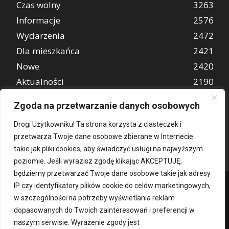
Czas wolny
3263
Informacje
2576
Wydarzenia
2472
Dla mieszkańca
2421
Nowe
2420
Aktualności
2190
Wiadomości
1997
Zgoda na przetwarzanie danych osobowych
REKLAMA
849
Drogi Użytkowniku! Ta strona korzysta z ciasteczek i
Atrakcje turystyczne
670
przetwarza Twoje dane osobowe zbierane w Internecie:
takie jak pliki cookies, aby świadczyć usługi na najwyższym
poziomie. Jeśli wyrazisz zgodę klikając AKCEPTUJĘ,
będziemy przetwarzać Twoje dane osobowe takie jak adresy
IP czy identyfikatory plików cookie do celów marketingowych,
w szczególności na potrzeby wyświetlania reklam
dopasowanych do Twoich zainteresowań i preferencji w
naszym serwisie. Wyrażenie zgody jest