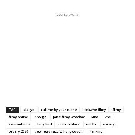
Sponsorowane
TAGI
aladyn
call me by your name
ciekawe filmy
filmy
filmy online
hbo go
jakie filmy wrocław
kino
król
kwarantanna
lady bird
men in black
netflix
oscary
oscary 2020
pewnego razu w Hollywood...
ranking