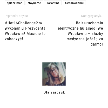
spider-man
stayhome
Tarantino
zostańwdomu
Poprzedni artykuł
Następny artykuł
#Hot16Challenge2 w
Bolt uruchamia
wykonaniu Prezydenta
elektryczne hulajnogi we
Wrocławia! Musicie to
Wrocławiu – służby
zobaczyć!
medyczne jeżdżą za
darmo!
Ola Barczuk