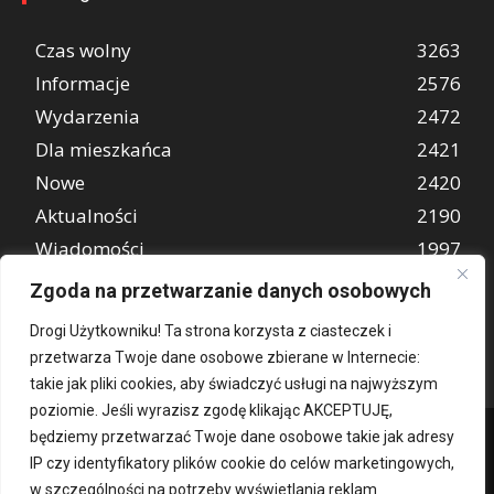
Czas wolny
3263
Informacje
2576
Wydarzenia
2472
Dla mieszkańca
2421
Nowe
2420
Aktualności
2190
Wiadomości
1997
REKLAMA
849
Zgoda na przetwarzanie danych osobowych
Atrakcje turystyczne
670
Drogi Użytkowniku! Ta strona korzysta z ciasteczek i
przetwarza Twoje dane osobowe zbierane w Internecie:
takie jak pliki cookies, aby świadczyć usługi na najwyższym
poziomie. Jeśli wyrazisz zgodę klikając AKCEPTUJĘ,
będziemy przetwarzać Twoje dane osobowe takie jak adresy
IP czy identyfikatory plików cookie do celów marketingowych,
w szczególności na potrzeby wyświetlania reklam