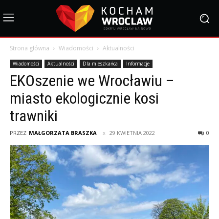
Strona główna
Wiadomości
Aktualności
Wiadomości
Aktualności
Dla mieszkańca
Informacje
EKOszenie we Wrocławiu –
miasto ekologicznie kosi
trawniki
PRZEZ
MAŁGORZATA BRASZKA
29 KWIETNIA 2022
0