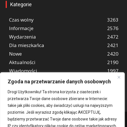
Kategorie
Czas wolny
3263
Informacje
2576
Wydarzenia
2472
Dla mieszkańca
2421
Nowe
2420
Aktualności
2190
Wiadomości
1997
REKLAMA
849
Zgoda na przetwarzanie danych osobowych
Atrakcje turystyczne
670
Drogi Użytkowniku! Ta strona korzysta z ciasteczek i
przetwarza Twoje dane osobowe zbierane w Internecie:
takie jak pliki cookies, aby świadczyć usługi na najwyższym
poziomie. Jeśli wyrazisz zgodę klikając AKCEPTUJĘ,
będziemy przetwarzać Twoje dane osobowe takie jak adresy
IP czy identyfikatory plików cookie do celów marketingowych,