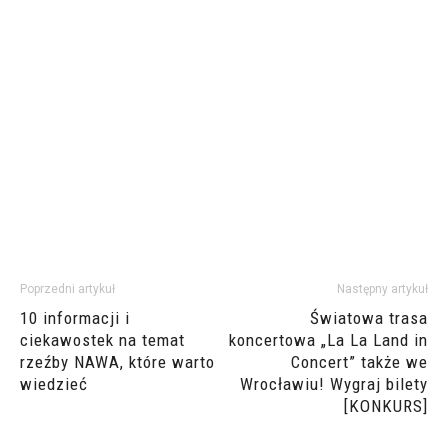
Poprzedni artykuł
Następny artykuł
10 informacji i
Światowa trasa
ciekawostek na temat
koncertowa „La La Land in
rzeźby NAWA, które warto
Concert” także we
wiedzieć
Wrocławiu! Wygraj bilety
[KONKURS]