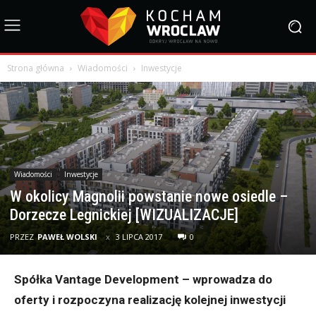
Strona główna
Wiadomości
Inwestycje
Wiadomości
Inwestycje
W okolicy Magnolii powstanie nowe osiedle –
Dorzecze Legnickiej [WIZUALIZACJE]
PRZEZ
PAWEŁ WOLSKI
3 LIPCA 2017
0
S
p
ółka Vantage Development – wprowadza do
oferty i rozpoczyna realizację kolejnej inwestycji