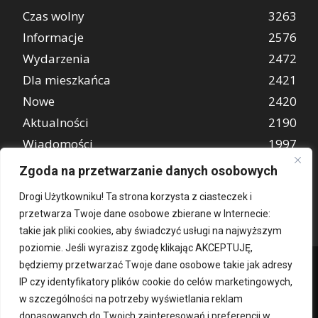
Czas wolny
3263
Informacje
2576
Wydarzenia
2472
Dla mieszkańca
2421
Nowe
2420
Aktualności
2190
Wiadomości
1997
REKLAMA
849
Zgoda na przetwarzanie danych osobowych
Atrakcje turystyczne
670
Drogi Użytkowniku! Ta strona korzysta z ciasteczek i
przetwarza Twoje dane osobowe zbierane w Internecie:
takie jak pliki cookies, aby świadczyć usługi na najwyższym
poziomie. Jeśli wyrazisz zgodę klikając AKCEPTUJĘ,
będziemy przetwarzać Twoje dane osobowe takie jak adresy
IP czy identyfikatory plików cookie do celów marketingowych,
w szczególności na potrzeby wyświetlania reklam
dopasowanych do Twoich zainteresowań i preferencji w