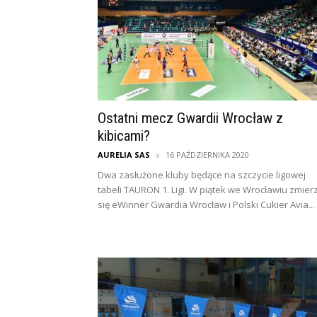
Ostatni mecz Gwardii Wrocław z
kibicami?
AURELIA SAS
16 PAŹDZIERNIKA 2020
Dwa zasłużone kluby będące na szczycie ligowej
tabeli TAURON 1. Ligi. W piątek we Wrocławiu zmier
się eWinner Gwardia Wrocław i Polski Cukier Avia...