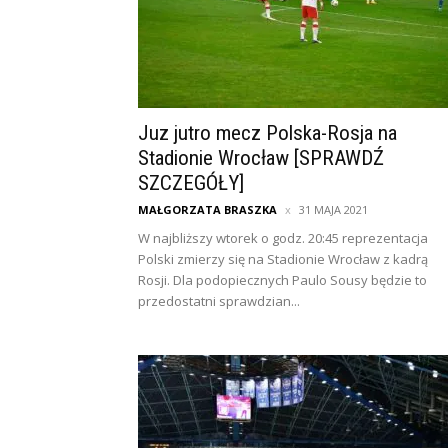
Juz jutro mecz Polska-Rosja na
Stadionie Wrocław [SPRAWDŹ
SZCZEGÓŁY]
MAŁGORZATA BRASZKA
31 MAJA 2021
W najbliższy wtorek o godz. 20:45 reprezentacja
Polski zmierzy się na Stadionie Wrocław z kadrą
Rosji. Dla podopiecznych Paulo Sousy będzie to
przedostatni sprawdzian...