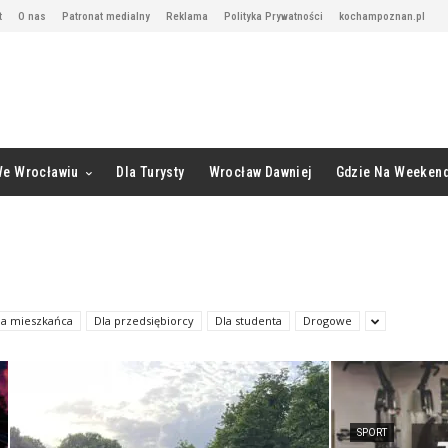
t
O nas
Patronat medialny
Reklama
Polityka Prywatności
kochampoznan.pl
We Wrocławiu
Dla Turysty
Wrocław Dawniej
Gdzie Na Weeken
la mieszkańca
Dla przedsiębiorcy
Dla studenta
Drogowe
SPORT