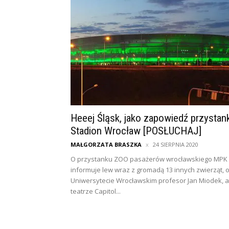
Heeej Śląsk, jako zapowiedź przystan
Stadion Wrocław [POSŁUCHAJ]
MAŁGORZATA BRASZKA
24 SIERPNIA 2020
O przystanku ZOO pasażerów wrocławskiego MPK
informuje lew wraz z gromadą 13 innych zwierząt, 
Uniwersytecie Wrocławskim profesor Jan Miodek, a
teatrze Capitol...