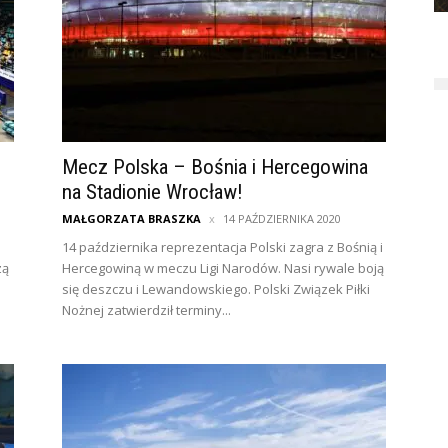
Mecz Polska – Bośnia i Hercegowina
na Stadionie Wrocław!
MAŁGORZATA BRASZKA
14 PAŹDZIERNIKA 2020
14 października reprezentacja Polski zagra z Bośnią i
zą
Hercegowiną w meczu Ligi Narodów. Nasi rywale boją
się deszczu i Lewandowskiego. Polski Związek Piłki
Nożnej zatwierdził terminy...