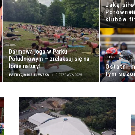
Jaką sił
Porównan
klubów f
Darmowa joga w Parku
Południowym – zrelaksuj się na
SPORT
łonie natury!
Ostatni 
tym sezo
PATRYCJA KISIELEWSKA
9 CZERWCA 2025