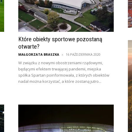
Które obiekty sportowe pozostaną
otwarte?
MAŁGORZATA BRASZKA
16 PAŹDZIERNIKA 2020
W związku z nowymi obostrzeniami rządowymi,
będącymi efektem trwającej pandemii, miejska
spółka Spartan poinformowała, z których obiektów
nadal można korzystać, a które zostaną jutro...