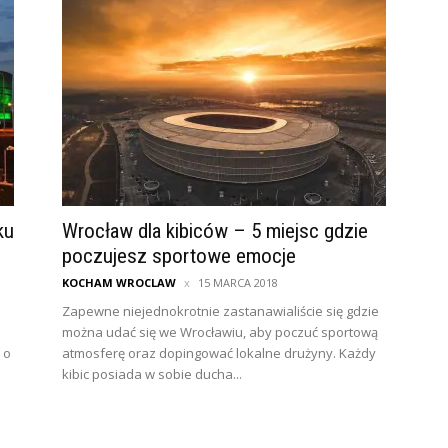
ku
Wrocław dla kibiców – 5 miejsc gdzie
poczujesz sportowe emocje
KOCHAM WROCLAW
15 MARCA 2018
Zapewne niejednokrotnie zastanawialiście się gdzie
o
można udać się we Wrocławiu, aby poczuć sportową
 o
atmosferę oraz dopingować lokalne drużyny. Każdy
kibic posiada w sobie ducha...