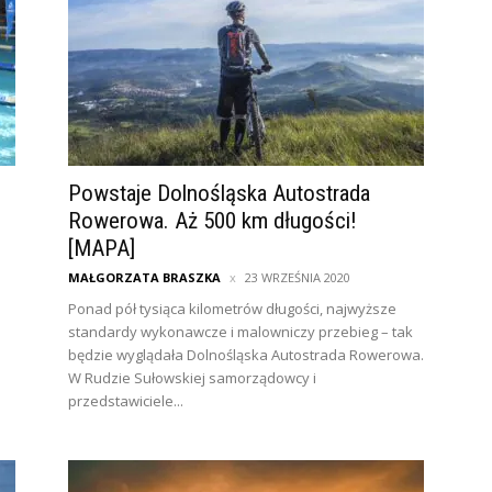
Powstaje Dolnośląska Autostrada
Rowerowa. Aż 500 km długości!
[MAPA]
MAŁGORZATA BRASZKA
23 WRZEŚNIA 2020
Ponad pół tysiąca kilometrów długości, najwyższe
standardy wykonawcze i malowniczy przebieg – tak
będzie wyglądała Dolnośląska Autostrada Rowerowa.
W Rudzie Sułowskiej samorządowcy i
przedstawiciele...