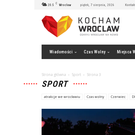
C
20.5
Wrocław
piątek, 7 sierpnia, 2026
Kontak
Wiadomości
Czas Wolny
Miejsca 
Strona główna
Sport
Strona 3
SPORT
atrakcje we wrocławiu
Czas wolny
Czerwiec
D