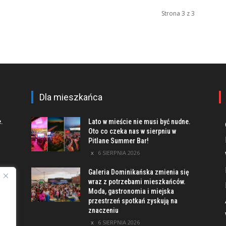
Strona 3 z 3
Dla mieszkańca
e.
Lato w mieście nie musi być nudne.
Oto co czeka nas w sierpniu w
Pitlane Summer Bar!
6 SIERPNIA 2026
Galeria Dominikańska zmienia się
u
wraz z potrzebami mieszkańców.
Moda, gastronomia i miejska
przestrzeń spotkań zyskują na
znaczeniu
ach
6 SIERPNIA 2026