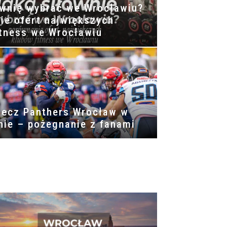
ownię wybrać we Wrocławiu?
ie ofert największych
itness we Wrocławiu
mecz Panthers Wrocław w
nie – pożegnanie z fanami