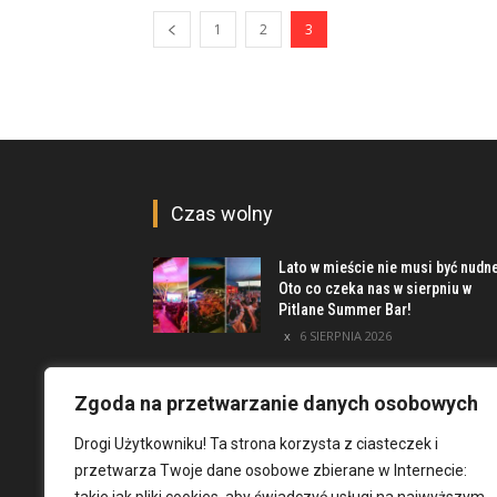
1
2
3
Czas wolny
Lato w mieście nie musi być nudn
Oto co czeka nas w sierpniu w
Pitlane Summer Bar!
6 SIERPNIA 2026
Poznaj inwestycję Elewator.
Mieszkania i Lofty podczas event
Zgoda na przetwarzanie danych osobowych
w Marinie Kleczków
Drogi Użytkowniku! Ta strona korzysta z ciasteczek i
5 SIERPNIA 2026
przetwarza Twoje dane osobowe zbierane w Internecie:
Najciekawsze miejsca na obrzeż