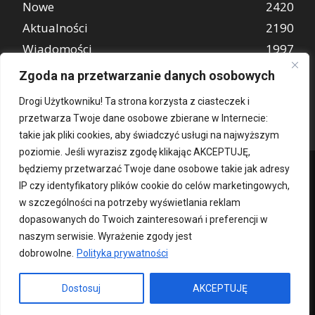
Nowe
2420
Aktualności
2190
Wiadomości
1997
REKLAMA
849
Zgoda na przetwarzanie danych osobowych
Atrakcje turystyczne
670
Drogi Użytkowniku! Ta strona korzysta z ciasteczek i
przetwarza Twoje dane osobowe zbierane w Internecie:
takie jak pliki cookies, aby świadczyć usługi na najwyższym
poziomie. Jeśli wyrazisz zgodę klikając AKCEPTUJĘ,
będziemy przetwarzać Twoje dane osobowe takie jak adresy
IP czy identyfikatory plików cookie do celów marketingowych,
w szczególności na potrzeby wyświetlania reklam
dopasowanych do Twoich zainteresowań i preferencji w
naszym serwisie. Wyrażenie zgody jest
dobrowolne.
Polityka prywatności
Kontakt
O nas
Patronat medialny
Reklama
Polityka Prywatności
kochampoznan.pl
Dostosuj
AKCEPTUJĘ