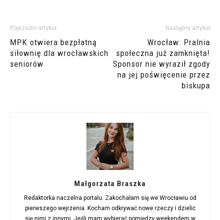
Poprzedni artykuł
Następny artykuł
MPK otwiera bezpłatną
Wrocław: Pralnia
siłownię dla wrocławskich
społeczna już zamknięta!
seniorów
Sponsor nie wyraził zgody
na jej poświęcenie przez
biskupa
Małgorzata Braszka
Redaktorka naczelna portalu. Zakochałam się we Wrocławiu od
pierwszego wejrzenia. Kocham odkrywać nowe rzeczy i dzielić
się nimi z innymi. Jeśli mam wybierać pomiędzy weekendem w