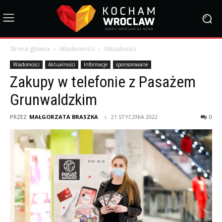
Strona główna
Wiadomości
Aktualności
Wiadomości
Aktualności
Informacje
sponsorowane
Zakupy w telefonie z Pasażem
Grunwaldzkim
PRZEZ
MAŁGORZATA BRASZKA
21 STYCZNIA 2022
0