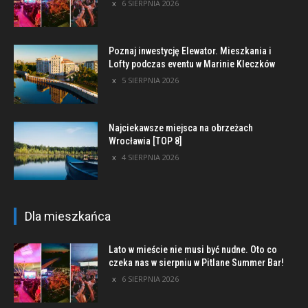
6 SIERPNIA 2026
Poznaj inwestycję Elewator. Mieszkania i
Lofty podczas eventu w Marinie Kleczków
5 SIERPNIA 2026
Najciekawsze miejsca na obrzeżach
Wrocławia [TOP 8]
4 SIERPNIA 2026
Dla mieszkańca
Lato w mieście nie musi być nudne. Oto co
czeka nas w sierpniu w Pitlane Summer Bar!
6 SIERPNIA 2026