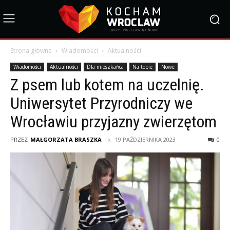
Strona główna
Wiadomości
Aktualności
Wiadomości
Aktualności
Dla mieszkańca
Na topie
Nowe
Z psem lub kotem na uczelnię.
Uniwersytet Przyrodniczy we
Wrocławiu przyjazny zwierzętom
PRZEZ
MAŁGORZATA BRASZKA
19 PAŹDZIERNIKA 2023
0