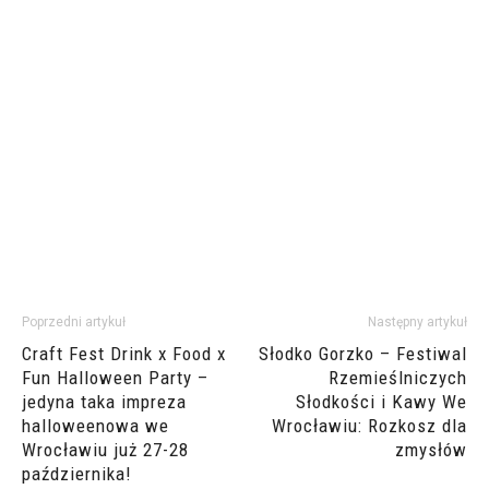
Poprzedni artykuł
Następny artykuł
Craft Fest Drink x Food x
Słodko Gorzko – Festiwal
Fun Halloween Party –
Rzemieślniczych
jedyna taka impreza
Słodkości i Kawy We
halloweenowa we
Wrocławiu: Rozkosz dla
Wrocławiu już 27-28
zmysłów
października!