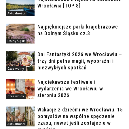
Wrocławia [TOP 8]
Aktualności
Najpiękniejsze parki krajobrazowe
na Dolnym Śląsku cz.3
Dolny Śląsk
Dni Fantastyki 2026 we Wrocławiu –
trzy dni pełne magii, wyobraźni i
niezwykłych spotkań
Czas wolny
Najciekawsze festiwale i
wydarzenia we Wrocławiu w
sierpniu 2026
Czas wolny
Wakacje z dziećmi we Wrocławiu. 15
pomysłów na wspólne spędzenie
czasu, nawet jeśli zostajecie w
Aktualności