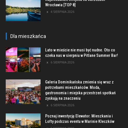
Wrocławia [TOP 8]
4 SIERPNIA 2026
Dla mieszkańca
Lato w mieście nie musi być nudne. Oto co
czeka nas w sierpniu w Pitlane Summer Bar!
6 SIERPNIA 2026
Galeria Dominikańska zmienia się wraz z
potrzebami mieszkańców. Moda,
gastronomia i miejska przestrzeń spotkań
zyskują na znaczeniu
6 SIERPNIA 2026
Poznaj inwestycję Elewator. Mieszkania i
Lofty podczas eventu w Marinie Kleczków