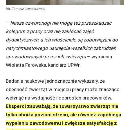
fot. Tomasz Lewandowski
–
Nasze czworonogi nie mogę też przeszkadzać
kolegom z pracy oraz nie zakłócać zajęć
dydaktycznych, a ich właściciele są zobowiązani do
natychmiastowego usunięcia wszelkich zabrudzeń
spowodowanych przez ich zwierzęta
– wymienia
Wioletta Fałowska, kanclerz UPWr.
Badania naukowe jednoznacznie wykazały, że
obecność zwierząt w miejscu pracy może znacząco
wpłynąć na wydajność i dobrostan pracowników.
Eksperci zauważają, że towarzystwo zwierząt nie
tylko obniża poziom stresu, ale również zapobiega
wypaleniu zawodowemu i zwiększa satysfakcję z