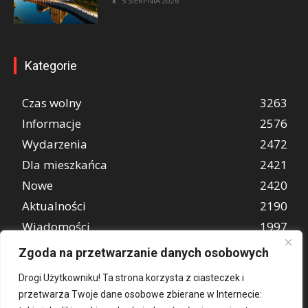
5 SIERPNIA 2026
Kategorie
Czas wolny
3263
Informacje
2576
Wydarzenia
2472
Dla mieszkańca
2421
Nowe
2420
Aktualności
2190
Wiadomości
1997
REKLAMA
849
Zgoda na przetwarzanie danych osobowych
Atrakcje turystyczne
670
Drogi Użytkowniku! Ta strona korzysta z ciasteczek i
przetwarza Twoje dane osobowe zbierane w Internecie: