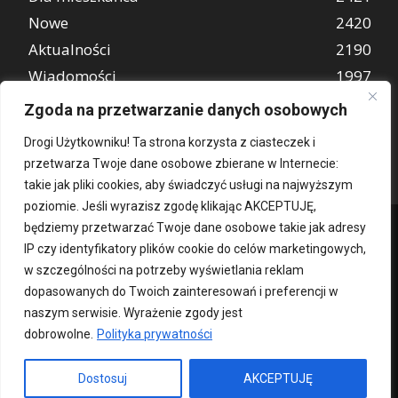
Nowe
2420
Aktualności
2190
Wiadomości
1997
REKLAMA
849
Zgoda na przetwarzanie danych osobowych
Atrakcje turystyczne
670
Drogi Użytkowniku! Ta strona korzysta z ciasteczek i
przetwarza Twoje dane osobowe zbierane w Internecie:
takie jak pliki cookies, aby świadczyć usługi na najwyższym
poziomie. Jeśli wyrazisz zgodę klikając AKCEPTUJĘ,
będziemy przetwarzać Twoje dane osobowe takie jak adresy
IP czy identyfikatory plików cookie do celów marketingowych,
w szczególności na potrzeby wyświetlania reklam
dopasowanych do Twoich zainteresowań i preferencji w
naszym serwisie. Wyrażenie zgody jest
dobrowolne.
Polityka prywatności
Kontakt
O nas
Patronat medialny
Reklama
Polityka Prywatności
kochampoznan.pl
Dostosuj
AKCEPTUJĘ