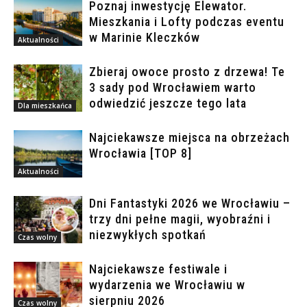
Poznaj inwestycję Elewator.
Mieszkania i Lofty podczas eventu
w Marinie Kleczków
Aktualności
Zbieraj owoce prosto z drzewa! Te
3 sady pod Wrocławiem warto
odwiedzić jeszcze tego lata
Dla mieszkańca
Najciekawsze miejsca na obrzeżach
Wrocławia [TOP 8]
Aktualności
Dni Fantastyki 2026 we Wrocławiu –
trzy dni pełne magii, wyobraźni i
niezwykłych spotkań
Czas wolny
Najciekawsze festiwale i
wydarzenia we Wrocławiu w
sierpniu 2026
Czas wolny