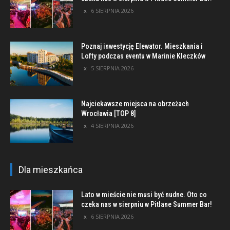
6 SIERPNIA 2026
Poznaj inwestycję Elewator. Mieszkania i
Lofty podczas eventu w Marinie Kleczków
5 SIERPNIA 2026
Najciekawsze miejsca na obrzeżach
Wrocławia [TOP 8]
4 SIERPNIA 2026
Dla mieszkańca
Lato w mieście nie musi być nudne. Oto co
czeka nas w sierpniu w Pitlane Summer Bar!
6 SIERPNIA 2026