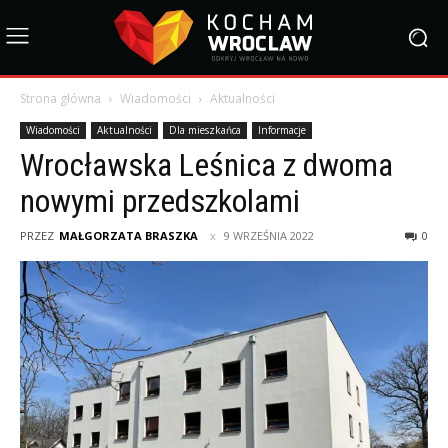
Strona główna
Wiadomości
Aktualności
Wiadomości
Aktualności
Dla mieszkańca
Informacje
Wrocławska Leśnica z dwoma
nowymi przedszkolami
PRZEZ
MAŁGORZATA BRASZKA
9 WRZEŚNIA 2022
0