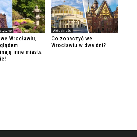
ystyczne
Aktualności
 we Wrocławiu,
Co zobaczyć we
yglądem
Wrocławiu w dwa dni?
nają inne miasta
ie!