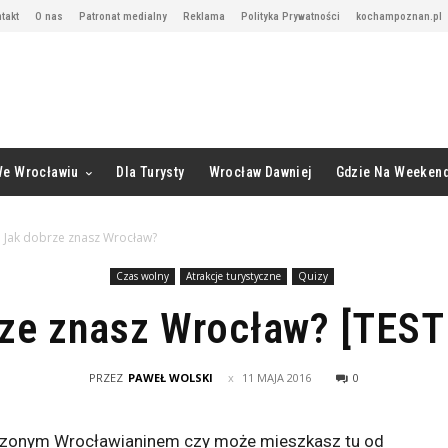
takt
O nas
Patronat medialny
Reklama
Polityka Prywatności
kochampoznan.pl
We Wrocławiu
Dla Turysty
Wrocław Dawniej
Gdzie Na Weeken
Jak dobrze znasz Wrocław?
Czas wolny
Atrakcje turystyczne
Quizy
ze znasz Wrocław? [TES
PRZEZ
PAWEŁ WOLSKI
11 MAJA 2016
0
dzonym Wrocławianinem czy może mieszkasz tu od