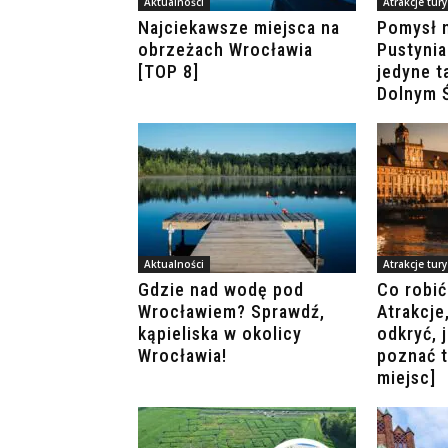
Aktualności
Atrakcje tur
Najciekawsze miejsca na
Pomysł 
obrzeżach Wrocławia
Pustyni
[TOP 8]
jedyne t
Dolnym Ś
Aktualności
Atrakcje tur
Gdzie nad wodę pod
Co robi
Wrocławiem? Sprawdź,
Atrakcje
kąpieliska w okolicy
odkryć, 
Wrocławia!
poznać t
miejsc]