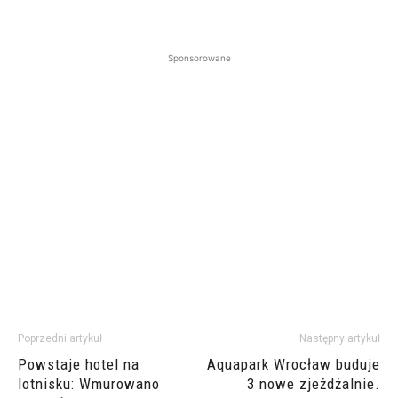
Sponsorowane
Poprzedni artykuł
Następny artykuł
Powstaje hotel na
Aquapark Wrocław buduje
lotnisku: Wmurowano
3 nowe zjeżdżalnie.