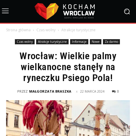
Strona główna
Czas wolny
Atrakcje turystyczne
Czas wolny
Atrakcje turystyczne
Informacje
Nowe
Za darmo
Wrocław: Wielkie palmy
wielkanocne stanęły na
ryneczku Psiego Pola!
PRZEZ
MAŁGORZATA BRASZKA
22 MARCA 2024
0