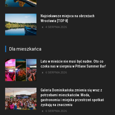
Najciekawsze miejsca na obrzeżach
Wrocławia [TOP 8]
4 SIERPNIA 2026
Dla mieszkańca
Lato w mieście nie musi być nudne. Oto co
czeka nas w sierpniu w Pitlane Summer Bar!
6 SIERPNIA 2026
Galeria Dominikańska zmienia się wraz z
potrzebami mieszkańców. Moda,
gastronomia i miejska przestrzeń spotkań
zyskują na znaczeniu
6 SIERPNIA 2026