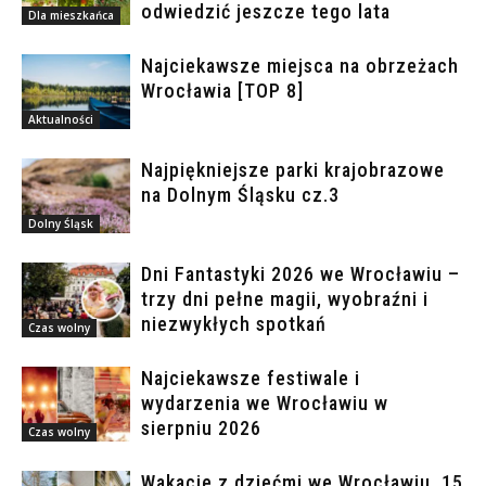
odwiedzić jeszcze tego lata
Dla mieszkańca
Najciekawsze miejsca na obrzeżach
Wrocławia [TOP 8]
Aktualności
Najpiękniejsze parki krajobrazowe
na Dolnym Śląsku cz.3
Dolny Śląsk
Dni Fantastyki 2026 we Wrocławiu –
trzy dni pełne magii, wyobraźni i
niezwykłych spotkań
Czas wolny
Najciekawsze festiwale i
wydarzenia we Wrocławiu w
sierpniu 2026
Czas wolny
Wakacje z dziećmi we Wrocławiu. 15