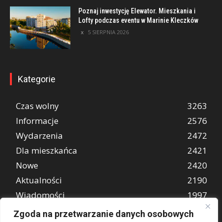
Poznaj inwestycję Elewator. Mieszkania i
Lofty podczas eventu w Marinie Kleczków
5 SIERPNIA 2026
Kategorie
Czas wolny
3263
Informacje
2576
Wydarzenia
2472
Dla mieszkańca
2421
Nowe
2420
Aktualności
2190
Wiadomości
1997
REKLAMA
849
Zgoda na przetwarzanie danych osobowych