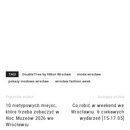
TAGI
DoubleTree by Hilton Wrocław
moda wrocław
pokazy modowe wrocław
wrocław fashion week
Poprzedni artykuł
Następny artykuł
10 nietypowych miejsc,
Co robić w weekend we
które trzeba zobaczyć w
Wrocławiu. 6 ciekawych
Noc Muzeów 2026 we
wydarzeń [15-17.05]
Wrocławiu