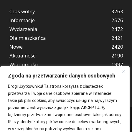
Czas wolny
3263
Informacje
2576
Wydarzenia
2472
Dla mieszkańca
2421
Nowe
2420
Aktualności
2190
Wiadomości
1997
REKLAMA
849
Zgoda na przetwarzanie danych osobowych
Atrakcje turystyczne
670
Drogi Użytkowniku! Ta strona korzysta z ciasteczek i
przetwarza Twoje dane osobowe zbierane w Internecie:
takie jak pliki cookies, aby świadczyć usługi na najwyższym
poziomie. Jeśli wyrazisz zgodę klikając AKCEPTUJĘ,
będziemy przetwarzać Twoje dane osobowe takie jak adresy
IP czy identyfikatory plików cookie do celów marketingowych,
w szczególności na potrzeby wyświetlania reklam