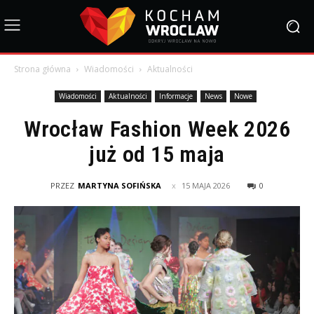
Strona główna
Wiadomości
Aktualności
Wiadomości
Aktualności
Informacje
News
Nowe
Wrocław Fashion Week 2026
już od 15 maja
PRZEZ
MARTYNA SOFIŃSKA
15 MAJA 2026
0