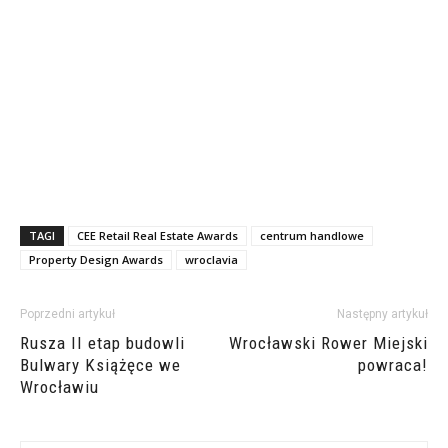
TAGI
CEE Retail Real Estate Awards
centrum handlowe
Property Design Awards
wroclavia
Poprzedni artykuł
Następny artykuł
Rusza II etap budowli
Wrocławski Rower Miejski
Bulwary Książęce we
powraca!
Wrocławiu