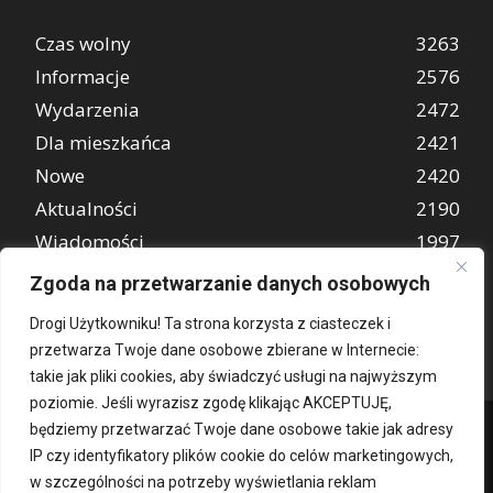
Czas wolny
3263
Informacje
2576
Wydarzenia
2472
Dla mieszkańca
2421
Nowe
2420
Aktualności
2190
Wiadomości
1997
REKLAMA
849
Zgoda na przetwarzanie danych osobowych
Atrakcje turystyczne
670
Drogi Użytkowniku! Ta strona korzysta z ciasteczek i
przetwarza Twoje dane osobowe zbierane w Internecie:
takie jak pliki cookies, aby świadczyć usługi na najwyższym
poziomie. Jeśli wyrazisz zgodę klikając AKCEPTUJĘ,
będziemy przetwarzać Twoje dane osobowe takie jak adresy
IP czy identyfikatory plików cookie do celów marketingowych,
w szczególności na potrzeby wyświetlania reklam