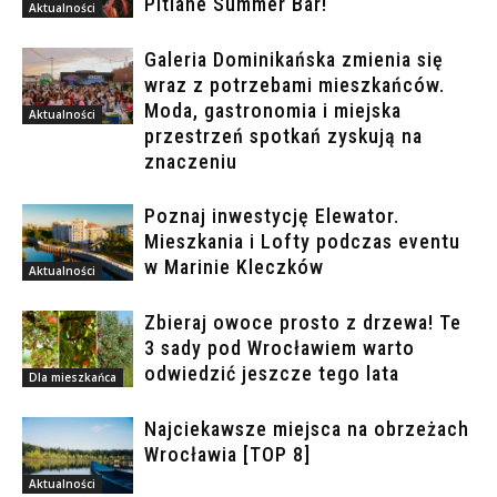
Pitlane Summer Bar!
Aktualności
Galeria Dominikańska zmienia się
wraz z potrzebami mieszkańców.
Moda, gastronomia i miejska
Aktualności
przestrzeń spotkań zyskują na
znaczeniu
Poznaj inwestycję Elewator.
Mieszkania i Lofty podczas eventu
w Marinie Kleczków
Aktualności
Zbieraj owoce prosto z drzewa! Te
3 sady pod Wrocławiem warto
odwiedzić jeszcze tego lata
Dla mieszkańca
Najciekawsze miejsca na obrzeżach
Wrocławia [TOP 8]
Aktualności