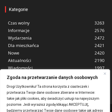
Kategorie
Czas wolny
3263
Informacje
2576
Wydarzenia
2472
Dla mieszkańca
2421
Nowe
2420
Aktualności
2190
Wiadomości
1997
REKLAMA
849
Zgoda na przetwarzanie danych osobowych
Atrakcje turystyczne
670
Drogi Użytkowniku! Ta strona korzysta z ciasteczek i
przetwarza Twoje dane osobowe zbierane w Internecie:
takie jak pliki cookies, aby świadczyć usługi na najwyższym
poziomie. Jeśli wyrazisz zgodę klikając AKCEPTUJĘ,
będziemy przetwarzać Twoje dane osobowe takie jak adresy