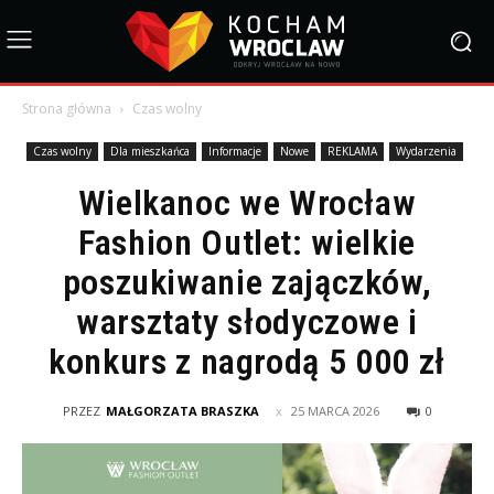
Strona główna
Czas wolny
Czas wolny
Dla mieszkańca
Informacje
Nowe
REKLAMA
Wydarzenia
Wielkanoc we Wrocław
Fashion Outlet: wielkie
poszukiwanie zajączków,
warsztaty słodyczowe i
konkurs z nagrodą 5 000 zł
PRZEZ
MAŁGORZATA BRASZKA
25 MARCA 2026
0