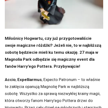
Miłośnicy Hogwartu, czy już przygotowaliście
swoje magiczne różdżki? Jeżeli nie, to w najbliższą
sobotę będziecie mieli ku temu okazję. 27 maja w
Magnolia Park odbędzie się magiczny event dla
fanów Harry’ego Pottera. Przybywajcie!
Accio
,
Expelliarmus
, Expecto Patronum – to właśnie
te zaklęcia opanują Magnolię Park w najbliższą
sobotę. Wszystko za sprawą niezwykłej krainy magii,
która otworzy fanom Harry’ego Pottera drzwi do
Hogwartu. Przez cały dzień na młodszych i starszych