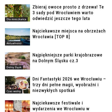
Zbieraj owoce prosto z drzewa! Te
3 sady pod Wrocławiem warto
odwiedzić jeszcze tego lata
Dla mieszkańca
Najciekawsze miejsca na obrzeżach
Wrocławia [TOP 8]
Aktualności
Najpiękniejsze parki krajobrazowe
na Dolnym Śląsku cz.3
Dolny Śląsk
Dni Fantastyki 2026 we Wrocławiu –
trzy dni pełne magii, wyobraźni i
niezwykłych spotkań
Czas wolny
Najciekawsze festiwale i
wydarzenia we Wrocławiu w