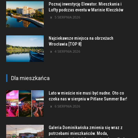
Poznaj inwestycję Elewator. Mieszkania i
Lofty podczas eventu w Marinie Kleczków
5 SIERPNIA 2026
Najciekawsze miejsca na obrzeżach
Wrocławia [TOP 8]
4 SIERPNIA 2026
Dla mieszkańca
Lato w mieście nie musi być nudne. Oto co
czeka nas w sierpniu w Pitlane Summer Bar!
6 SIERPNIA 2026
Galeria Dominikańska zmienia się wraz z
potrzebami mieszkańców. Moda,