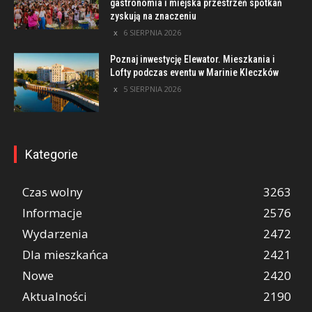
gastronomia i miejska przestrzeń spotkań
zyskują na znaczeniu
6 SIERPNIA 2026
Poznaj inwestycję Elewator. Mieszkania i
Lofty podczas eventu w Marinie Kleczków
5 SIERPNIA 2026
Kategorie
Czas wolny
3263
Informacje
2576
Wydarzenia
2472
Dla mieszkańca
2421
Nowe
2420
Aktualności
2190