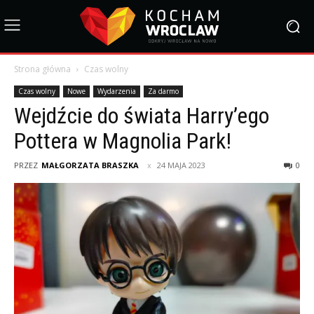
Strona główna
Czas wolny
Czas wolny
Nowe
Wydarzenia
Za darmo
Wejdźcie do świata Harry’ego
Pottera w Magnolia Park!
PRZEZ
MAŁGORZATA BRASZKA
24 MAJA 2023
0