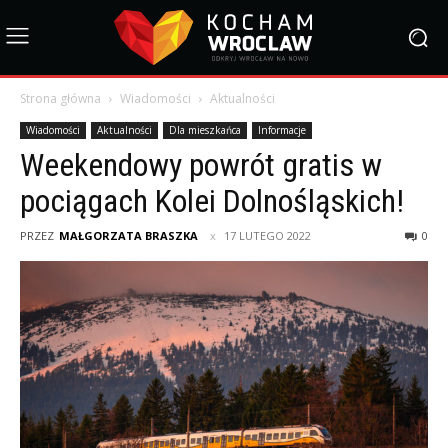
Strona główna
Wiadomości
Aktualności
Wiadomości
Aktualności
Dla mieszkańca
Informacje
Weekendowy powrót gratis w
pociągach Kolei Dolnośląskich!
PRZEZ
MAŁGORZATA BRASZKA
17 LUTEGO 2022
0