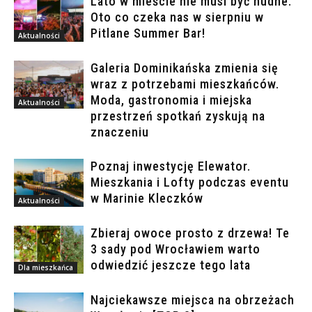
Lato w mieście nie musi być nudne.
Oto co czeka nas w sierpniu w
Pitlane Summer Bar!
Aktualności
Galeria Dominikańska zmienia się
wraz z potrzebami mieszkańców.
Moda, gastronomia i miejska
Aktualności
przestrzeń spotkań zyskują na
znaczeniu
Poznaj inwestycję Elewator.
Mieszkania i Lofty podczas eventu
w Marinie Kleczków
Aktualności
Zbieraj owoce prosto z drzewa! Te
3 sady pod Wrocławiem warto
odwiedzić jeszcze tego lata
Dla mieszkańca
Najciekawsze miejsca na obrzeżach