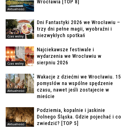
Wrocławia [TOP 8]
Aktualności
Dni Fantastyki 2026 we Wrocławiu –
trzy dni pełne magii, wyobraźni i
niezwykłych spotkań
Czas wolny
Najciekawsze festiwale i
wydarzenia we Wrocławiu w
sierpniu 2026
Czas wolny
Wakacje z dziećmi we Wrocławiu. 15
pomysłów na wspólne spędzenie
czasu, nawet jeśli zostajecie w
Aktualności
mieście
Podziemia, kopalnie i jaskinie
Dolnego Śląska. Gdzie pojechać i co
zwiedzić? [TOP 5]
Aktualności