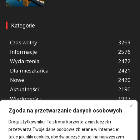
Kategorie
Czas wolny
3263
Informacje
2576
Wydarzenia
2472
Dla mieszkańca
2421
Nowe
2420
Aktualności
2190
Wiadomości
1997
REKLAMA
849
Zgoda na przetwarzanie danych osobowych
Atrakcje turystyczne
670
Drogi Użytkowniku! Ta strona korzysta z ciasteczek i
przetwarza Twoje dane osobowe zbierane w Internecie:
takie jak pliki cookies, aby świadczyć usługi na najwyższym