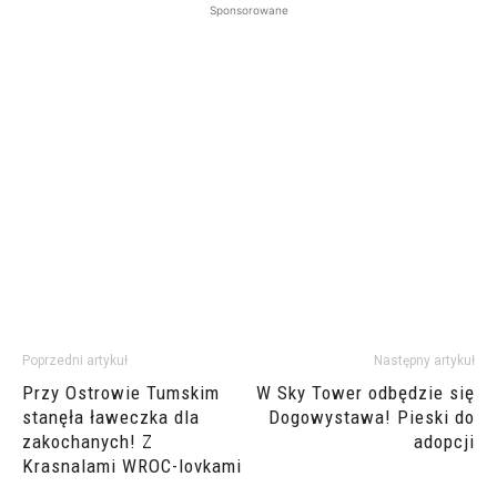
Sponsorowane
Poprzedni artykuł
Następny artykuł
Przy Ostrowie Tumskim
W Sky Tower odbędzie się
stanęła ławeczka dla
Dogowystawa! Pieski do
zakochanych! Z
adopcji
Krasnalami WROC-lovkami