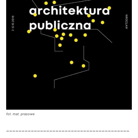
fot. mat. prasowe
________________________________________