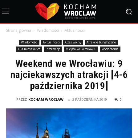
Strona główna
Wiadomości
Aktualności
Wiadomości
Aktualności
Czas wolny
Atrakcje turystyczne
Dla mieszkańca
Informacje
Miejsca we Wrocławiu
Wydarzenia
Weekend we Wrocławiu: 9
najciekawszych atrakcji [4-6
października 2019]
PRZEZ
KOCHAM WROCLAW
3 PAŹDZIERNIKA 2019
0