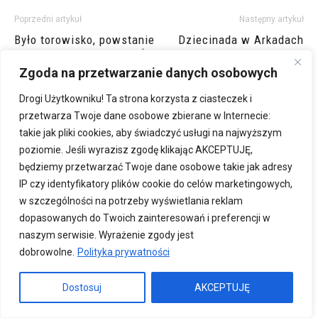
Poprzedni artykuł
Następny artykuł
Było torowisko, powstanie
Dziecinada w Arkadach
park! [KOLEJ NA ZIELEŃ]
Wrocławskich – bezpłatne
spektakle
Zgoda na przetwarzanie danych osobowych
Drogi Użytkowniku! Ta strona korzysta z ciasteczek i
przetwarza Twoje dane osobowe zbierane w Internecie:
takie jak pliki cookies, aby świadczyć usługi na najwyższym
poziomie. Jeśli wyrazisz zgodę klikając AKCEPTUJĘ,
będziemy przetwarzać Twoje dane osobowe takie jak adresy
IP czy identyfikatory plików cookie do celów marketingowych,
w szczególności na potrzeby wyświetlania reklam
Kocham Wroclaw
dopasowanych do Twoich zainteresowań i preferencji w
Odkryj Wrocław na nowo
naszym serwisie. Wyrażenie zgody jest
dobrowolne.
Polityka prywatności
Dostosuj
AKCEPTUJĘ
PODOBNE ARTYKUŁY
WIĘCEJ OD AUTORA