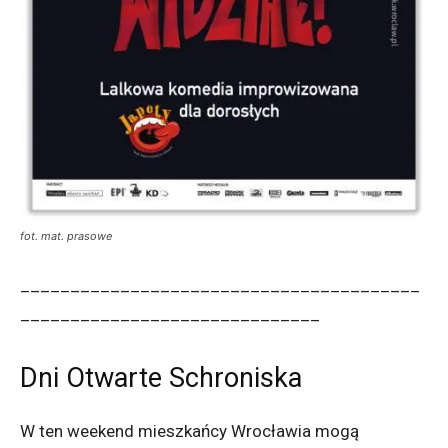
fot. mat. prasowe
________________________________________
______________________________
Dni Otwarte Schroniska
W ten weekend mieszkańcy Wrocławia mogą