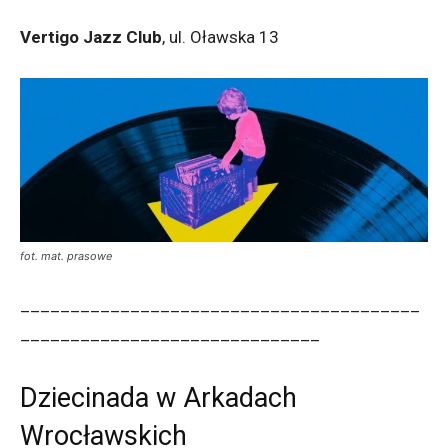
Vertigo Jazz Club
, ul. Oławska 13
fot. mat. prasowe
________________________________________
______________________________
Dziecinada w Arkadach
Wrocławskich