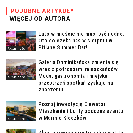
PODOBNE ARTYKUŁY
WIĘCEJ OD AUTORA
Lato w mieście nie musi być nudne.
Oto co czeka nas w sierpniu w
Pitlane Summer Bar!
Aktualności
Galeria Dominikańska zmienia się
wraz z potrzebami mieszkańców.
Moda, gastronomia i miejska
Aktualności
przestrzeń spotkań zyskują na
znaczeniu
Poznaj inwestycję Elewator.
Mieszkania i Lofty podczas eventu
w Marinie Kleczków
Aktualności
Zbieraj owoce prosto z drzewa! Te