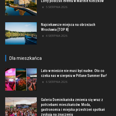
Lofty podczas eventu w Marinie Kleczków
5 SIERPNIA 2026
Najciekawsze miejsca na obrzeżach
Wrocławia [TOP 8]
4 SIERPNIA 2026
Dla mieszkańca
Lato w mieście nie musi być nudne. Oto co
czeka nas w sierpniu w Pitlane Summer Bar!
6 SIERPNIA 2026
Galeria Dominikańska zmienia się wraz z
potrzebami mieszkańców. Moda,
gastronomia i miejska przestrzeń spotkań
zyskują na znaczeniu