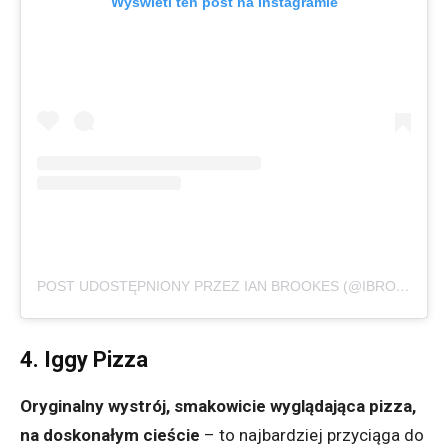
Wyświetl ten post na Instagramie
POST UDOSTĘPNIONY PRZEZ IAN BROOKES (@IBROOKES86)
4. Iggy Pizza
Oryginalny wystrój, smakowicie wyglądająca pizza,
na doskonałym cieście
– to najbardziej przyciąga do