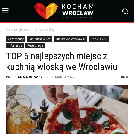
Strona główna
Czas wolny
Czas wolny
Dla mieszkańca
Miejsca we Wrocławiu
Gdzie zjeść
Informacje
Restauracje
TOP 6 najlepszych miejsc z
kuchnią włoską we Wrocławiu
PRZEZ
ANNA KLISZCZ
22 MARCA 2022
0