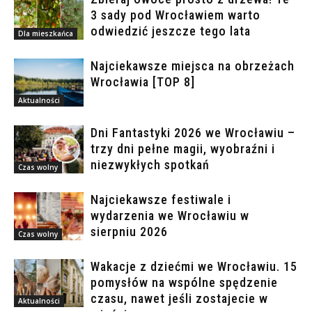
3 sady pod Wrocławiem warto
odwiedzić jeszcze tego lata
Dla mieszkańca
Najciekawsze miejsca na obrzeżach
Wrocławia [TOP 8]
Aktualności
Dni Fantastyki 2026 we Wrocławiu –
trzy dni pełne magii, wyobraźni i
niezwykłych spotkań
Czas wolny
Najciekawsze festiwale i
wydarzenia we Wrocławiu w
sierpniu 2026
Czas wolny
Wakacje z dziećmi we Wrocławiu. 15
pomysłów na wspólne spędzenie
czasu, nawet jeśli zostajecie w
Aktualności