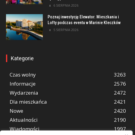
6 SIERPNIA 2026
Poznaj inwestycję Elewator. Mieszkania i
Lofty podczas eventu w Marinie Kleczków
5 SIERPNIA 2026
Kategorie
Czas wolny
3263
Informacje
2576
Wydarzenia
2472
Dla mieszkańca
2421
Nowe
2420
Aktualności
2190
Wiadomości
1997