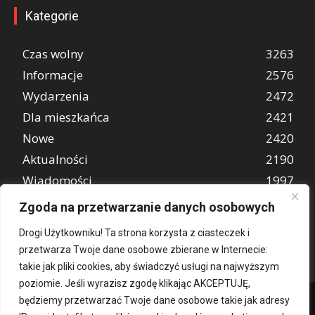
Kategorie
Czas wolny
3263
Informacje
2576
Wydarzenia
2472
Dla mieszkańca
2421
Nowe
2420
Aktualności
2190
Wiadomości
1997
REKLAMA
849
Zgoda na przetwarzanie danych osobowych
Atrakcje turystyczne
670
Drogi Użytkowniku! Ta strona korzysta z ciasteczek i
przetwarza Twoje dane osobowe zbierane w Internecie:
takie jak pliki cookies, aby świadczyć usługi na najwyższym
poziomie. Jeśli wyrazisz zgodę klikając AKCEPTUJĘ,
będziemy przetwarzać Twoje dane osobowe takie jak adresy