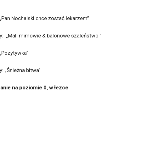
 „Pan Nochalski chce zostać lekarzem”
y:
„Mali mimowie & balonowe szaleństwo
”
 „Pozytywka”
y: „Śnieżna bitwa”
nie na poziomie 0, w łezce