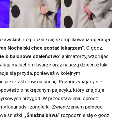
cławskich rozpocznie się skomplikowana operacja
Pan Nochalski chce zostać lekarzem”
. O godz.
ie & balonowe szaleństwo”
animatorzy, wzorując
lują maluchom twarze oraz nauczą dzieci sztuki
acja się przyda, ponieważ w kolejnym
ne przez aktorów na scenę. Rozpoczynający się
opowieść o nakręcanym pajacyku, który znajduje
t cyrkowych przygód. W przedstawieniu oprócz
y klaunady i żonglerki. Zwieńczeniem pełnego
we śnieżki.
„Śnieżna bitwa”
rozpocznie się o godz.