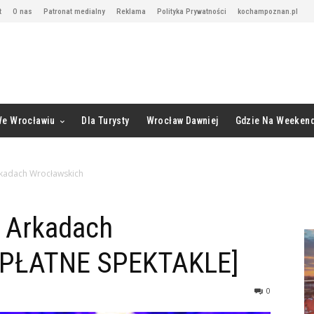
t
O nas
Patronat medialny
Reklama
Polityka Prywatności
kochampoznan.pl
We Wrocławiu
Dla Turysty
Wrocław Dawniej
Gdzie Na Weeken
kadach Wrocławskich
 Arkadach
ZPŁATNE SPEKTAKLE]
0