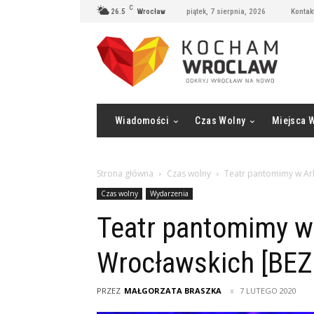
C
26.5
Wrocław
piątek, 7 sierpnia, 2026
Kontak
Wiadomości
Czas Wolny
Miejsca 
Strona główna
Czas wolny
Teatr pantomimy w Ar
Czas wolny
Wydarzenia
Teatr pantomimy w
Wrocławskich [BE
PRZEZ
MAŁGORZATA BRASZKA
7 LUTEGO 2020