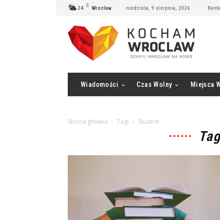
C
24
Wrocław
niedziela, 9 sierpnia, 2026
Konta
Wiadomości
Czas Wolny
Miejsca 
Strona główna
Tagi
Student
Tag