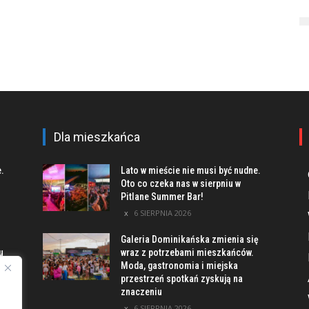
Dla mieszkańca
e.
Lato w mieście nie musi być nudne.
Oto co czeka nas w sierpniu w
Pitlane Summer Bar!
6 SIERPNIA 2026
Galeria Dominikańska zmienia się
u
wraz z potrzebami mieszkańców.
Moda, gastronomia i miejska
przestrzeń spotkań zyskują na
znaczeniu
ach
6 SIERPNIA 2026