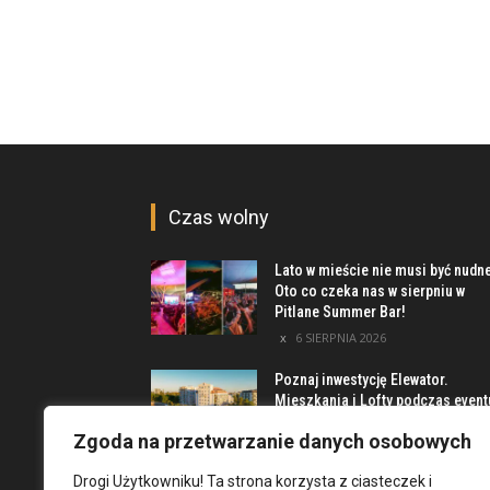
Czas wolny
Lato w mieście nie musi być nudn
Oto co czeka nas w sierpniu w
Pitlane Summer Bar!
6 SIERPNIA 2026
Poznaj inwestycję Elewator.
Mieszkania i Lofty podczas event
w Marinie Kleczków
Zgoda na przetwarzanie danych osobowych
5 SIERPNIA 2026
Drogi Użytkowniku! Ta strona korzysta z ciasteczek i
Najciekawsze miejsca na obrzeż