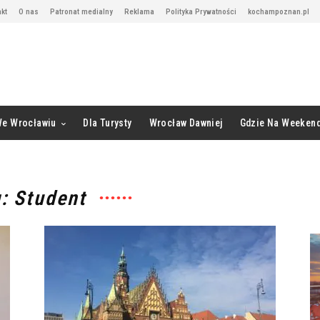
kt
O nas
Patronat medialny
Reklama
Polityka Prywatności
kochampoznan.pl
We Wrocławiu
Dla Turysty
Wrocław Dawniej
Gdzie Na Weeken
: Student