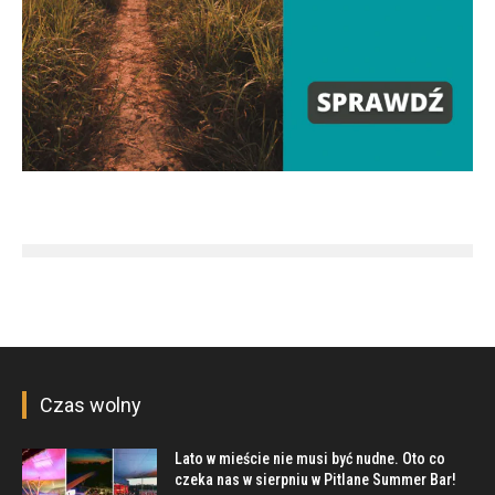
Czas wolny
Lato w mieście nie musi być nudne. Oto co
czeka nas w sierpniu w Pitlane Summer Bar!