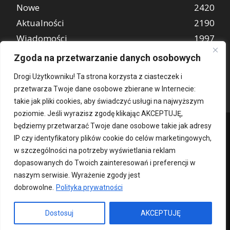
Nowe
2420
Aktualności
2190
Wiadomości
1997
REKLAMA
849
Zgoda na przetwarzanie danych osobowych
Atrakcje turystyczne
670
Drogi Użytkowniku! Ta strona korzysta z ciasteczek i
przetwarza Twoje dane osobowe zbierane w Internecie:
takie jak pliki cookies, aby świadczyć usługi na najwyższym
poziomie. Jeśli wyrazisz zgodę klikając AKCEPTUJĘ,
będziemy przetwarzać Twoje dane osobowe takie jak adresy
IP czy identyfikatory plików cookie do celów marketingowych,
w szczególności na potrzeby wyświetlania reklam
dopasowanych do Twoich zainteresowań i preferencji w
naszym serwisie. Wyrażenie zgody jest
dobrowolne.
Polityka prywatności
Kontakt
O nas
Patronat medialny
Reklama
Polityka Prywatności
kochampoznan.pl
Dostosuj
AKCEPTUJĘ