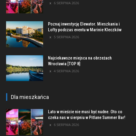
6 SIERPNIA 2026
Poznaj inwestycję Elewator. Mieszkania i
Lofty podczas eventu w Marinie Kleczków
5 SIERPNIA 2026
Najciekawsze miejsca na obrzeżach
Wrocławia [TOP 8]
4 SIERPNIA 2026
Dla mieszkańca
Lato w mieście nie musi być nudne. Oto co
czeka nas w sierpniu w Pitlane Summer Bar!
6 SIERPNIA 2026