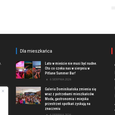
Dla mieszkańca
e.
Lato w mieście nie musi być nudne.
Oto co czeka nas w sierpniu w
Pitlane Summer Bar!
6 SIERPNIA 2026
Galeria Dominikańska zmienia się
u
wraz z potrzebami mieszkańców.
Moda, gastronomia i miejska
przestrzeń spotkań zyskują na
znaczeniu
ach
6 SIERPNIA 2026