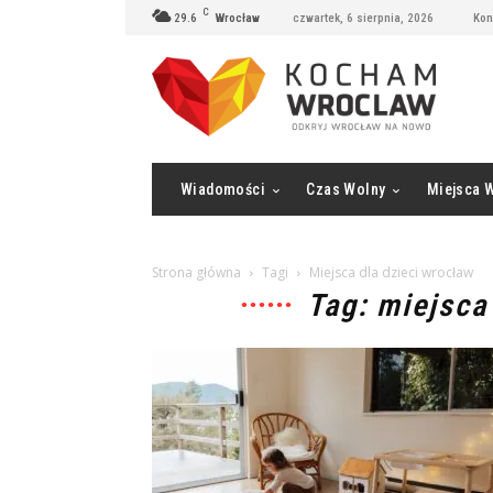
C
29.6
Wrocław
czwartek, 6 sierpnia, 2026
Kon
Wiadomości
Czas Wolny
Miejsca 
Strona główna
Tagi
Miejsca dla dzieci wrocław
Tag: miejsca