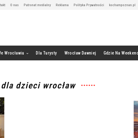
takt
O nas
Patronat medialny
Reklama
Polityka Prywatności
kochampoznan.pl
We Wrocławiu
Dla Turysty
Wrocław Dawniej
Gdzie Na Weeken
 dla dzieci wrocław