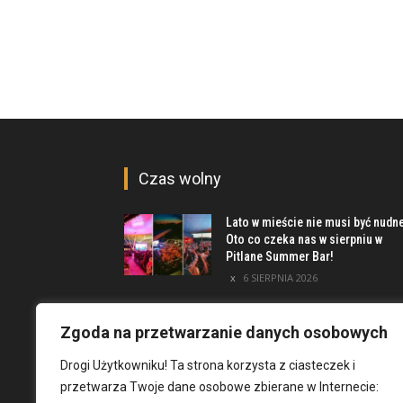
Czas wolny
Lato w mieście nie musi być nudn
Oto co czeka nas w sierpniu w
Pitlane Summer Bar!
6 SIERPNIA 2026
Poznaj inwestycję Elewator.
Mieszkania i Lofty podczas event
Zgoda na przetwarzanie danych osobowych
w Marinie Kleczków
Drogi Użytkowniku! Ta strona korzysta z ciasteczek i
5 SIERPNIA 2026
przetwarza Twoje dane osobowe zbierane w Internecie:
Najciekawsze miejsca na obrzeż