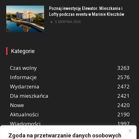
Poznaj inwestycję Elewator. Mieszkania i
Lofty podczas eventu w Marinie Kleczków
5 SIERPNIA 2026
Kategorie
Czas wolny
3263
Informacje
2576
Wydarzenia
2472
Dla mieszkańca
2421
Nowe
2420
Aktualności
2190
Wiadomości
1997
REKLAMA
849
Zgoda na przetwarzanie danych osobowych