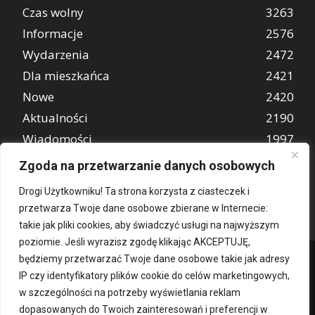
Czas wolny
3263
Informacje
2576
Wydarzenia
2472
Dla mieszkańca
2421
Nowe
2420
Aktualności
2190
Wiadomości
1997
REKLAMA
849
Zgoda na przetwarzanie danych osobowych
Atrakcje turystyczne
670
Drogi Użytkowniku! Ta strona korzysta z ciasteczek i
przetwarza Twoje dane osobowe zbierane w Internecie:
takie jak pliki cookies, aby świadczyć usługi na najwyższym
poziomie. Jeśli wyrazisz zgodę klikając AKCEPTUJĘ,
będziemy przetwarzać Twoje dane osobowe takie jak adresy
IP czy identyfikatory plików cookie do celów marketingowych,
w szczególności na potrzeby wyświetlania reklam
dopasowanych do Twoich zainteresowań i preferencji w