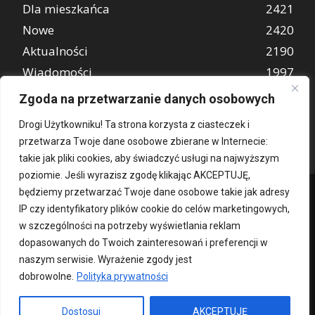
Dla mieszkańca
2421
Nowe
2420
Aktualności
2190
Wiadomości
1997
REKLAMA
849
Zgoda na przetwarzanie danych osobowych
Atrakcje turystyczne
670
Drogi Użytkowniku! Ta strona korzysta z ciasteczek i
przetwarza Twoje dane osobowe zbierane w Internecie:
takie jak pliki cookies, aby świadczyć usługi na najwyższym
poziomie. Jeśli wyrazisz zgodę klikając AKCEPTUJĘ,
będziemy przetwarzać Twoje dane osobowe takie jak adresy
IP czy identyfikatory plików cookie do celów marketingowych,
w szczególności na potrzeby wyświetlania reklam
dopasowanych do Twoich zainteresowań i preferencji w
naszym serwisie. Wyrażenie zgody jest
dobrowolne.
Polityka prywatności
Kontakt
O nas
Patronat medialny
Reklama
Polityka Prywatności
kochampoznan.pl
Dostosuj
AKCEPTUJĘ