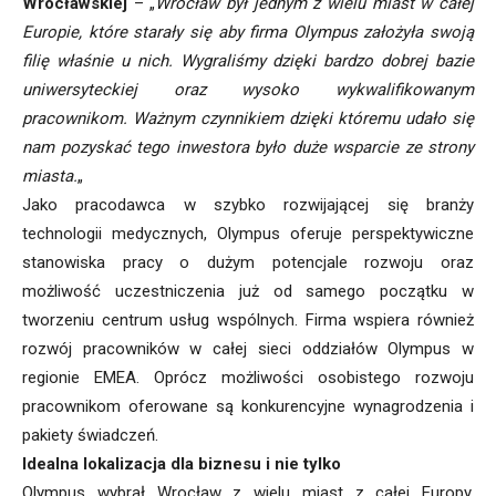
Wrocławskiej
– „
Wrocław był jednym z wielu miast w całej
Europie, które starały się aby firma Olympus założyła swoją
filię właśnie u nich. Wygraliśmy dzięki bardzo dobrej bazie
uniwersyteckiej oraz wysoko wykwalifikowanym
pracownikom. Ważnym czynnikiem dzięki któremu udało się
nam pozyskać tego inwestora było duże wsparcie ze strony
miasta.
„
Jako pracodawca w szybko rozwijającej się branży
technologii medycznych, Olympus oferuje perspektywiczne
stanowiska pracy o dużym potencjale rozwoju oraz
możliwość uczestniczenia już od samego początku w
tworzeniu centrum usług wspólnych. Firma wspiera również
rozwój pracowników w całej sieci oddziałów Olympus w
regionie EMEA. Oprócz możliwości osobistego rozwoju
pracownikom oferowane są konkurencyjne wynagrodzenia i
pakiety świadczeń.
Idealna lokalizacja dla biznesu i nie tylko
Olympus wybrał Wrocław z wielu miast z całej Europy.