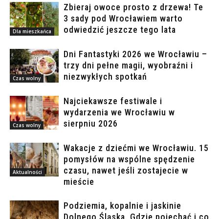
Zbieraj owoce prosto z drzewa! Te
3 sady pod Wrocławiem warto
odwiedzić jeszcze tego lata
Dla mieszkańca
Dni Fantastyki 2026 we Wrocławiu –
trzy dni pełne magii, wyobraźni i
niezwykłych spotkań
Czas wolny
Najciekawsze festiwale i
wydarzenia we Wrocławiu w
sierpniu 2026
Czas wolny
Wakacje z dziećmi we Wrocławiu. 15
pomysłów na wspólne spędzenie
czasu, nawet jeśli zostajecie w
Aktualności
mieście
Podziemia, kopalnie i jaskinie
Dolnego Śląska. Gdzie pojechać i co