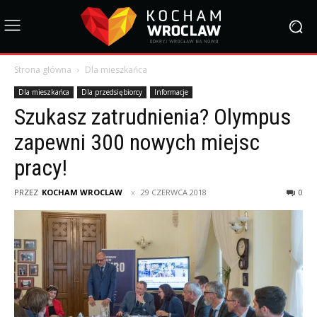
Strona główna
Dla mieszkańca
Dla mieszkańca
Dla przedsiębiorcy
Informacje
Szukasz zatrudnienia? Olympus
zapewni 300 nowych miejsc
pracy!
PRZEZ
KOCHAM WROCLAW
29 CZERWCA 2018
0