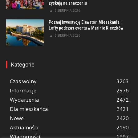
zyskują na znaczeniu
6 SIERPNIA 2026
Poznaj inwestycję Elewator. Mieszkania i
Lofty podczas eventu w Marinie Kleczków
5 SIERPNIA 2026
Kategorie
Czas wolny
3263
Informacje
2576
Wydarzenia
2472
Dla mieszkańca
2421
Nowe
2420
Aktualności
2190
Wiadomości
1997