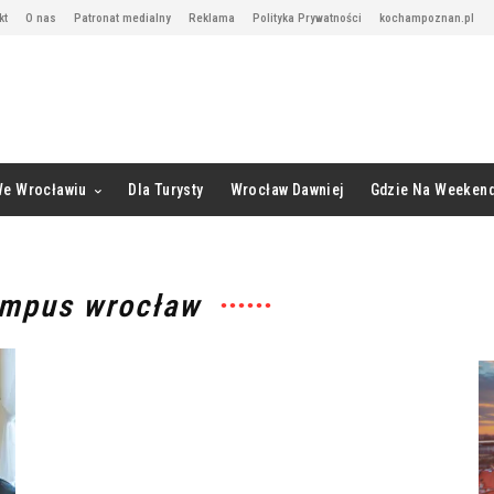
kt
O nas
Patronat medialny
Reklama
Polityka Prywatności
kochampoznan.pl
We Wrocławiu
Dla Turysty
Wrocław Dawniej
Gdzie Na Weeken
ympus wrocław