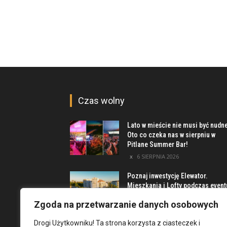
Czas wolny
Lato w mieście nie musi być nudn
Oto co czeka nas w sierpniu w
Pitlane Summer Bar!
6 SIERPNIA 2026
Poznaj inwestycję Elewator.
Mieszkania i Lofty podczas event
w Marinie Kleczków
Zgoda na przetwarzanie danych osobowych
5 SIERPNIA 2026
Drogi Użytkowniku! Ta strona korzysta z ciasteczek i
Najciekawsze miejsca na obrzeż